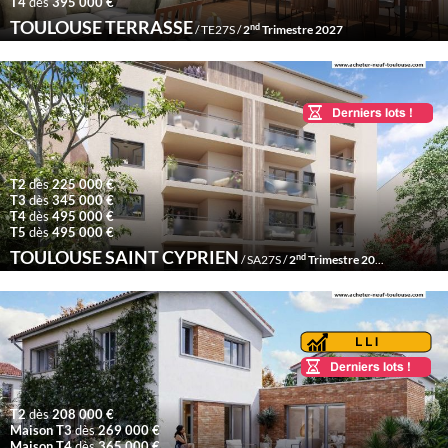
T4
dès
395 000 €
TOULOUSE TERRASSE
nd
/ TE27S /
2
Trimestre 2027
T2
dès
225 000 €
T3
dès
345 000 €
T4
dès
495 000 €
T5
dès
495 000 €
TOULOUSE SAINT CYPRIEN
nd
/ SA27S /
2
Trimestre 2027
T2
dès
208 000 €
Maison T3
dès
269 000 €
Maison T4
dès
365 000 €