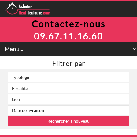
Contactez-nous
Programmes
Avantages
09.67.11.16.60
TVA Réduite
Prix Maitrisés
BRS
Jeanbrun
Filtrer par
LLI
LMNP
Toulouse
Financement
Simulateur
2
Prix m
Contact