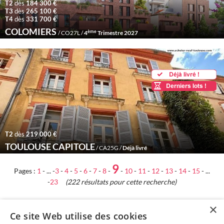
T2
dès
184 300 €
T3
dès
265 100 €
T4
dès
331 700 €
COLOMIERS
ème
/ CO27L /
4
Trimestre 2027
T2
dès
219 000 €
TOULOUSE CAPITOLE
/ CA25G /
Déjà livré
9
Pages :
1
- ... -
3
-
4
-
5
-
6
-
7
-
8
-
-
10
-
11
-
12
-
13
-
14
-
15
- ...
-
23
(222 résultats pour cette recherche)
×
Ce site Web utilise des cookies