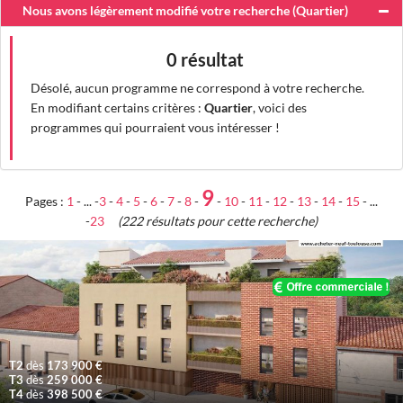
Nous avons légèrement modifié votre recherche (
Quartier
)
0 résultat
Désolé, aucun programme ne correspond à votre recherche.
En modifiant certains critères :
Quartier
, voici des
programmes qui pourraient vous intéresser !
9
Pages :
1
- ... -
3
-
4
-
5
-
6
-
7
-
8
-
-
10
-
11
-
12
-
13
-
14
-
15
- ...
-
23
(222 résultats pour cette recherche)
T2
dès
173 900 €
T3
dès
259 000 €
T4
dès
398 500 €