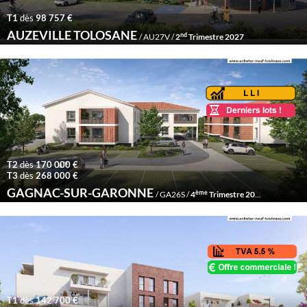
T1
dès
98 757 €
AUZEVILLE TOLOSANE
nd
/ AU27V /
2
Trimestre 2027
T2
dès
170 000 €
T3
dès
268 000 €
GAGNAC-SUR-GARONNE
ème
/ GA26S /
4
Trimestre 2026
T1
dès
142 700 €