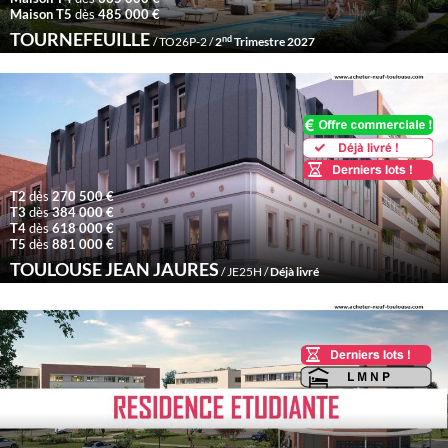
Maison T5
dès
485 000 €
TOURNEFEUILLE
nd
/ TO26P-2 /
2
Trimestre 2027
T2
dès
270 500 €
T3
dès
384 000 €
T4
dès
618 000 €
T5
dès
881 000 €
TOULOUSE JEAN JAURES
/ JE25H /
Déjà livré