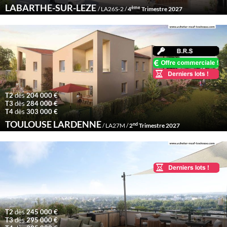
LABARTHE-SUR-LEZE
ème
/ LA26S-2 /
4
Trimestre 2027
T2
dès
204 000 €
T3
dès
284 000 €
T4
dès
303 000 €
TOULOUSE LARDENNE
nd
/ LA27M /
2
Trimestre 2027
T2
dès
245 000 €
T3
dès
295 000 €