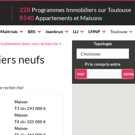
228
Programmes Immobiliers sur Toulouse
8540
Appartements et Maisons
 Maitrisés
BRS
Jeanbrun
LLI
LMNP
Toulouse
tuellement dans une recherche
>
Typologie
ers neufs
Prix compris entre
50k€
1600k€
te recherche)
Maison
T3
dès
291 000 €
Maison
T4
dès
325 000 €
Maison