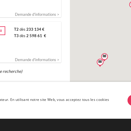
Demande d'informations >
T2
dès
233 134 €
4I
T3
dès
2 598 61 €
Demande d'informations >
te recherche)
ateur. En utilisant notre site Web, vous acceptez tous les cookies