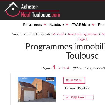
Programmes
Avantages
TVA Réduite
Prix
Vous en êtes ici dans le site :
Accueil
>
Tous les programmes
>
Ac
Page 1
Programmes immobili
Toulouse
1
Pages :
-
2
-
3
-
4
(39 résultats pour cet
SEILH / SE24I
Livraison : Déjà livré