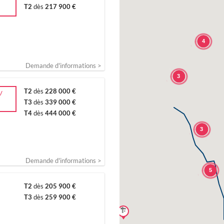
T2
dès
217 900 €
4
Demande d'informations >
3
T2
dès
228 000 €
/
T3
dès
339 000 €
T4
dès
444 000 €
3
Demande d'informations >
5
T2
dès
205 900 €
T3
dès
259 900 €