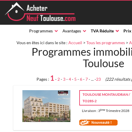
Programmes
Avantages
TVA Réduite
Prix
Vous en êtes ici dans le site :
Accueil
>
Tous les programmes
>
A
Programmes immobili
Toulouse
1
Pages :
-
2
-
3
-
4
-
5
-
6
-
7
- ... -
23
(222 résultats
TOULOUSE MONTAUDRAN /
TO28S-2
ème
Livraison : 3
Trimestre 2028