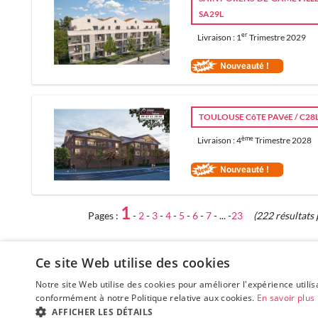
SA29L
er
Livraison : 1
Trimestre 2029
TOULOUSE CôTE PAVéE / C28
ème
Livraison : 4
Trimestre 2028
1
Pages :
-
2
-
3
-
4
-
5
-
6
-
7
- ... -
23
(222 résultats
Ce site Web utilise des cookies
Notre site Web utilise des cookies pour améliorer l'expérience utilis
conformément à notre Politique relative aux cookies.
En savoir plus
AFFICHER LES DÉTAILS