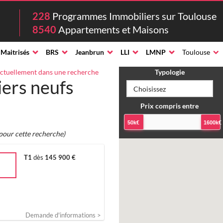
228
Programmes Immobiliers sur Toulouse
8540
Appartements et Maisons
 Maitrisés
BRS
Jeanbrun
LLI
LMNP
Toulouse
ctuellement dans une recherche
Typologie
ers neufs
Prix compris entre
50k€
1600k€
 pour cette recherche)
T1
dès
145 900 €
Demande d'informations >