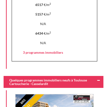
2
6517
€/m
2
5157
€/m
N/A
2
6434
€/m
N/A
3 programmes immobiliers
Quelques programmes immobiliers neufs à Toulouse
Cartoucherie - Casselardit
BRS
LLI