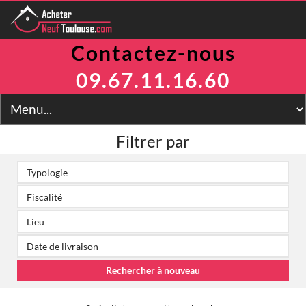
Contactez-nous
Programmes
Avantages
09.67.11.16.60
TVA Réduite
Prix Maitrisés
BRS
Jeanbrun
Filtrer par
LLI
LMNP
Toulouse
Financement
Simulateur
2
Prix m
Contact