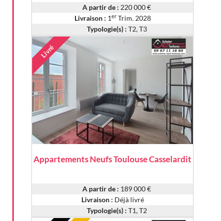
A partir de :
220 000 €
er
Livraison :
1
Trim. 2028
Typologie(s) :
T2, T3
Livré
Appartements Neufs Toulouse Casselardit
A partir de :
189 000 €
Livraison :
Déjà livré
Typologie(s) :
T1, T2