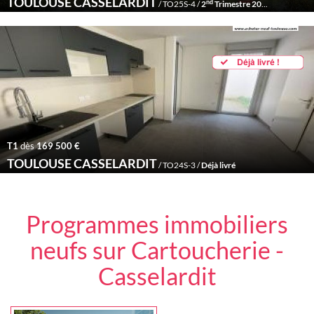
TOULOUSE CASSELARDIT
nd
/ TO25S-4 /
2
Trimestre 2027
T1
dès
169 500 €
TOULOUSE CASSELARDIT
/ TO24S-3 /
Déjà livré
Programmes immobiliers
neufs sur Cartoucherie -
Casselardit