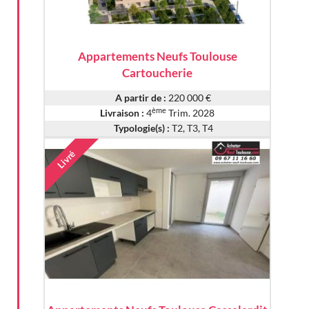
Appartements Neufs Toulouse
Cartoucherie
A partir de :
220 000 €
ème
Livraison :
4
Trim. 2028
Typologie(s) :
T2, T3, T4
Livré