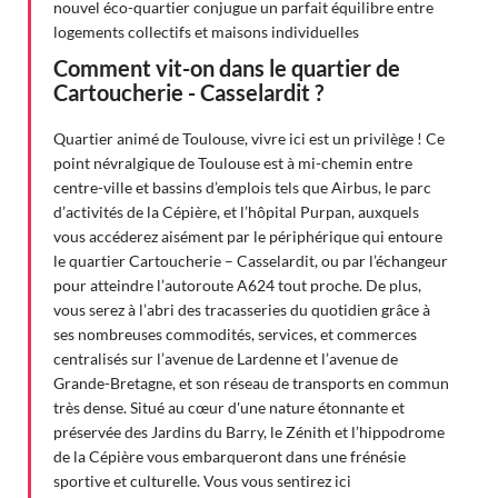
nouvel éco-quartier conjugue un parfait équilibre entre
logements collectifs et maisons individuelles
Comment vit-on dans le quartier de
Cartoucherie - Casselardit ?
Quartier animé de Toulouse, vivre ici est un privilège ! Ce
point névralgique de Toulouse est à mi-chemin entre
centre-ville et bassins d’emplois tels que Airbus, le parc
d’activités de la Cépière, et l’hôpital Purpan, auxquels
vous accéderez aisément par le périphérique qui entoure
le quartier Cartoucherie – Casselardit, ou par l’échangeur
pour atteindre l’autoroute A624 tout proche. De plus,
vous serez à l’abri des tracasseries du quotidien grâce à
ses nombreuses commodités, services, et commerces
centralisés sur l’avenue de Lardenne et l’avenue de
Grande-Bretagne, et son réseau de transports en commun
très dense.
Situé
au cœur d'une nature étonnante et
préservée des Jardins du Barry, le Zénith et l’hippodrome
de la Cépière vous embarqueront dans une frénésie
sportive et culturelle. Vous vous sentirez ici