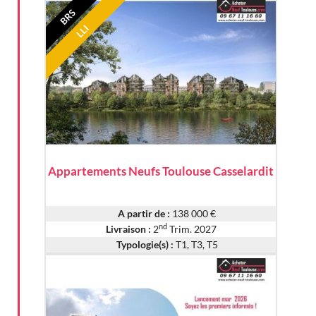
BRS
LLI
Appartements Neufs Toulouse Casselardit
A partir de :
138 000 €
nd
Livraison :
2
Trim. 2027
Typologie(s) :
T1, T3, T5