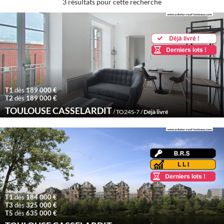
3 résultats pour cette recherche
T1
dès
189 000 €
T2
dès
189 000 €
TOULOUSE CASSELARDIT
/ TO24S-7 /
Déjà livré
T1
dès
184 000 €
T3
dès
325 000 €
T5
dès
635 000 €