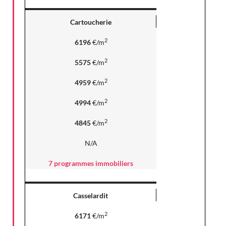
Cartoucherie
2
6196
€/m
2
5575
€/m
2
4959
€/m
2
4994
€/m
2
4845
€/m
N/A
7 programmes immobiliers
Casselardit
2
6171
€/m