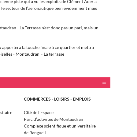
cienne piste qui a vu les exploits de Clément Ader a
 le secteur de l’aéronautique bien évidemment mais
audran - La Terrasse n’est donc pas un pari, mais un
apportera la touche finale à ce quartier et mettra
selles - Montaudran – La terrasse
COMMERCES - LOISIRS - EMPLOIS
sitaire
Cité de l’Espace
Parc d’activités de Montaudran
Complexe scientifique et universitaire
de Rangueil