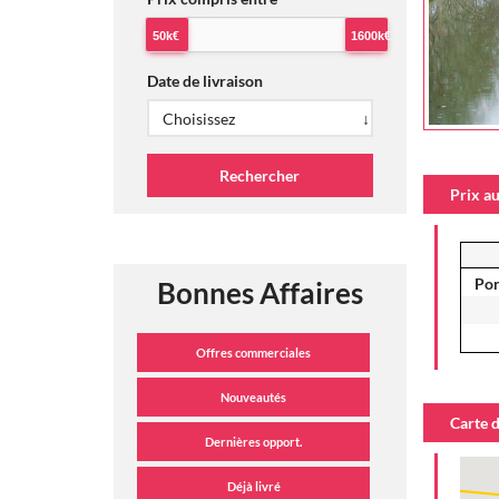
50k€
1600k€
Date de livraison
Prix au
Pon
Bonnes Affaires
Carte 