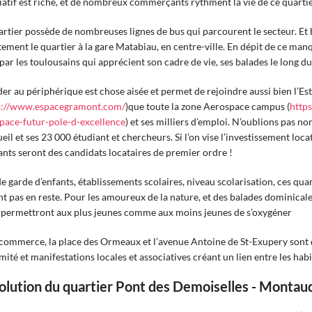
iatif est riche, et de nombreux commerçants rythment la vie de ce quarti
artier possède de nombreuses lignes de bus qui parcourent le secteur. Et b
tement le quartier à la gare Matabiau, en centre-ville. En dépit de ce man
 par les toulousains qui apprécient son cadre de vie, ses balades le long du
er au périphérique est chose aisée et permet de rejoindre aussi bien l’E
s://www.espacegramont.com/
)que toute la zone Aerospace campus (
https
pace-futur-pole-d-excellence
) et ses milliers d’emploi. N’oublions pas no
eil et ses 23 000 étudiant et chercheurs. Si l’on vise l’investissement loc
ants seront des candidats locataires de premier ordre !
de garde d’enfants, établissements scolaires, niveau scolarisation, ces qu
nt pas en reste. Pour les amoureux de la nature, et des balades dominicale
 permettront aux plus jeunes comme aux moins jeunes de s’oxygéner
commerce, la place des Ormeaux et l’avenue Antoine de St-Exupery sont 
mité et manifestations locales et associatives créant un lien entre les habi
olution du quartier Pont des Demoiselles - Montaudr