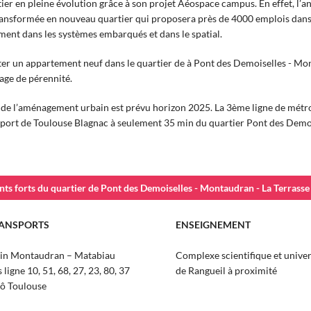
ier en pleine évolution grâce à son projet Aéospace campus. En effet, l’an
ransformée en nouveau quartier qui proposera près de 4000 emplois dans
ment dans les systèmes embarqués et dans le spatial.
er un appartement neuf dans le quartier de à Pont des Demoiselles - Mont
gage de pérennité.
n de l’aménagement urbain est prévu horizon 2025. La 3ème ligne de métro 
oport de Toulouse Blagnac à seulement 35 min du quartier Pont des Demoi
nts forts du quartier de Pont des Demoiselles - Montaudran - La Terrasse
ANSPORTS
ENSEIGNEMENT
ain Montaudran – Matabiau
Complexe scientifique et univer
 ligne 10, 51, 68, 27, 23, 80, 37
de Rangueil à proximité
ô Toulouse