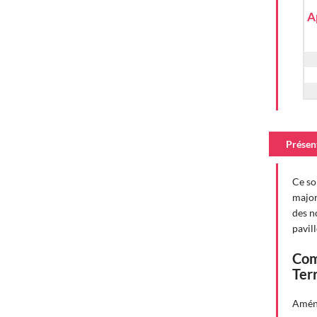
A
Présen
Ce so
major
des n
pavil
Com
Terr
Aména