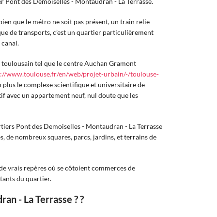
er Pont des Demoiselles - Montaudran - La Terrasse.
ien que le métro ne soit pas présent, un train relie
que de transports, c’est un quartier particulièrement
 canal.
st toulousain tel que le centre Auchan Gramont
://www.toulouse.fr/en/web/projet-urbain/-/toulouse-
n plus le complexe scientifique et universitaire de
atif avec un appartement neuf, nul doute que les
artiers Pont des Demoiselles - Montaudran - La Terrasse
s, de nombreux squares, parcs, jardins, et terrains de
de vrais repères où se côtoient commerces de
tants du quartier.
an - La Terrasse ? ?