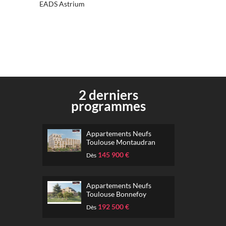
EADS Astrium
2 derniers
programmes
Appartements Neufs
Toulouse Montaudran
145 900 €
Dès
Appartements Neufs
Toulouse Bonnefoy
192 500 €
Dès