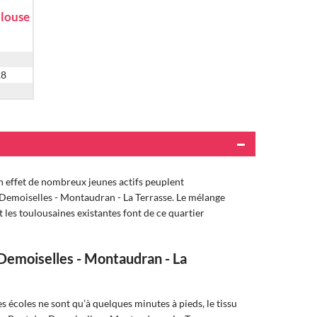
louse
28
En effet de nombreux jeunes actifs peuplent
 Demoiselles - Montaudran - La Terrasse. Le mélange
es toulousaines existantes font de ce quartier
Demoiselles - Montaudran - La
s écoles ne sont qu’à quelques minutes à pieds, le tissu