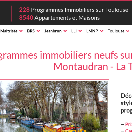
228
Programmes Immobiliers sur Toulouse
8540
Appartements et Maisons
 Maitrisés
BRS
Jeanbrun
LLI
LMNP
Toulouse
grammes immobiliers neufs sur
Montaudran - La 
Déco
styl
pro
Pri
—
Car
—