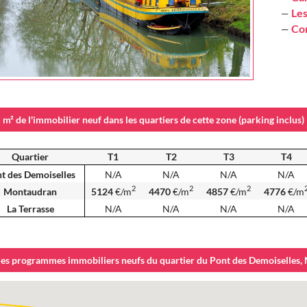
Le
—
Con
—
 m² de l'immobilier neuf dans les quartiers de cette zone (parking inclus)
Quartier
T1
T2
T3
T4
t des Demoiselles
N/A
N/A
N/A
N/A
2
2
2
Montaudran
5124
€/m
4470
€/m
4857
€/m
4776
€/m
La Terrasse
N/A
N/A
N/A
N/A
des programmes immobiliers neufs du quartier du Pont des Demoiselles, 