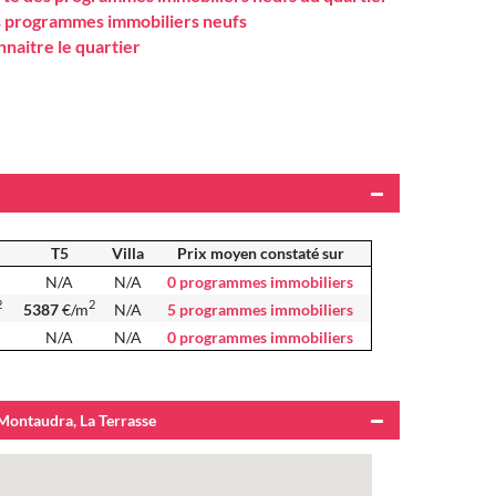
s programmes immobiliers neufs
naitre le quartier
T5
Villa
Prix moyen constaté sur
N/A
N/A
0 programmes immobiliers
2
2
5387
€/m
N/A
5 programmes immobiliers
N/A
N/A
0 programmes immobiliers
Montaudra, La Terrasse