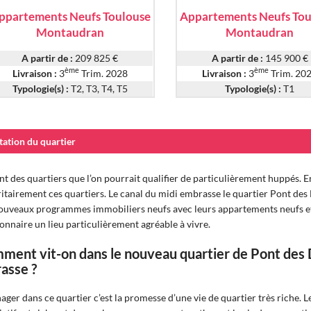
ppartements Neufs Toulouse
Appartements Neufs Tou
Montaudran
Montaudran
A partir de :
209 825 €
A partir de :
145 900 €
ème
ème
Livraison :
3
Trim. 2028
Livraison :
3
Trim. 20
Typologie(s) :
T2, T3, T4, T5
Typologie(s) :
T1
tation du quartier
nt des quartiers que l’on pourrait qualifier de particulièrement huppés. 
itairement ces quartiers. Le canal du midi embrasse le quartier Pont des
ouveaux programmes immobiliers neufs avec leurs appartements neufs et l
lonnaire un lieu particulièrement agréable à vivre.
ment vit-on dans le nouveau quartier de Pont des 
asse ?
ger dans ce quartier c’est la promesse d’une vie de quartier très riche. Le