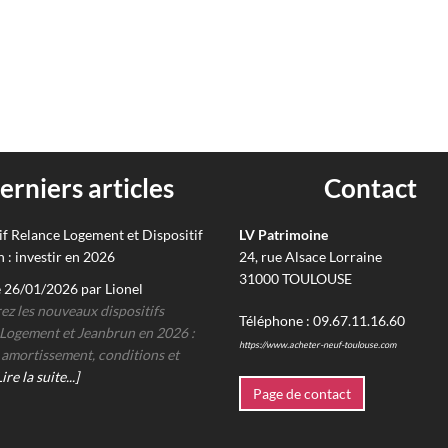
erniers articles
Contact
if Relance Logement et Dispositif
LV Patrimoine
 : investir en 2026
24, rue Alsace Lorraine
31000
TOULOUSE
e 26/01/2026 par Lionel
z les nouveaux dispositifs
Téléphone :
09.67.11.16.60
Logement et Jeanbrun en 2026 :
https://www.acheter-neuf-toulouse.com
é, amortissement, conditions et
Lire la suite...]
Page de contact