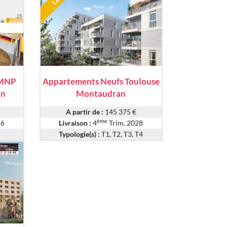
LMNP
Appartements Neufs Toulouse
an
Montaudran
A partir de :
145 375 €
ème
26
Livraison :
4
Trim. 2028
Typologie(s) :
T1, T2, T3, T4