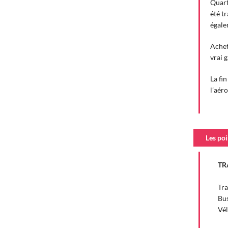
Quart
été t
égale
Achet
vrai 
La fi
l’aér
Les poi
TR
Tr
Bus
Vél