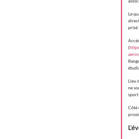
assoc
Le qu
direc
prisé
Accéd
(
http
aeros
Rangu
étudi
Lieu 
ne so
sport
Côté 
proxi
L’év