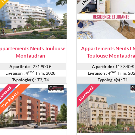
ppartements Neufs Toulouse
Appartements Neufs 
Montaudran
Toulouse Montaudr
A partir de :
271 900 €
A partir de :
117 840 €
ème
ème
Livraison :
4
Trim. 2028
Livraison :
4
Trim. 20
Typologie(s) :
T3, T4
Typologie(s) :
T1
uveauté
Nouveauté
TVA Réduite