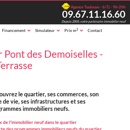
Agence Toulouse - 6/7j - 9h-20h
09.67.11.16.60
Depuis 2005, votre partenaire immobilier neuf
2
Financement
Simulateur
Prix m
Contact
 Pont des Demoiselles -
Terrasse
uvrez le quartier, ses commerces, son
e de vie, ses infrastructures et ses
grammes immobiliers neufs.
x de l'immobilier neuf dans le quartier
te des programmes immobiliers neufs du quartier