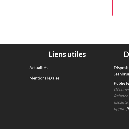
Liens utiles
D
Actualités
Disposit
Jeanbrun
Mentions légales
Publié l
Découvre
Relance 
fiscalit
oppor
[