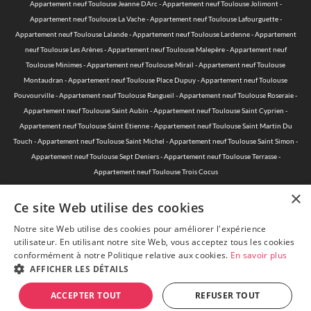
Appartement neuf Toulouse Jeanne DArc
-
Appartement neuf Toulouse Jolimont
-
Appartement neuf Toulouse La Vache
-
Appartement neuf Toulouse Lafourguette
-
Appartement neuf Toulouse Lalande
-
Appartement neuf Toulouse Lardenne
-
Appartement
neuf Toulouse Les Arènes
-
Appartement neuf Toulouse Malepère
-
Appartement neuf
Toulouse Minimes
-
Appartement neuf Toulouse Mirail
-
Appartement neuf Toulouse
Montaudran
-
Appartement neuf Toulouse Place Dupuy
-
Appartement neuf Toulouse
Pouvourville
-
Appartement neuf Toulouse Rangueil
-
Appartement neuf Toulouse Roseraie
-
Appartement neuf Toulouse Saint Aubin
-
Appartement neuf Toulouse Saint Cyprien
-
Appartement neuf Toulouse Saint Etienne
-
Appartement neuf Toulouse Saint Martin Du
Touch
-
Appartement neuf Toulouse Saint Michel
-
Appartement neuf Toulouse Saint Simon
-
Appartement neuf Toulouse Sept Deniers
-
Appartement neuf Toulouse Terrasse
-
Appartement neuf Toulouse Trois Cocus
×
Ce site Web utilise des cookies
Notre site Web utilise des cookies pour améliorer l'expérience
© 2015-2026 Acheter-Neuf-Toulouse.com - Toute reproduction est
utilisateur. En utilisant notre site Web, vous acceptez tous les cookies
interdite —
Mentions légales
—
Politique de protection des données
conformément à notre Politique relative aux cookies.
En savoir plus
personnelles
AFFICHER LES DÉTAILS
ACCEPTER TOUT
REFUSER TOUT