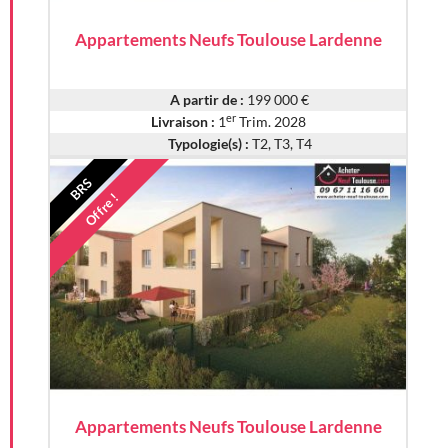
Appartements Neufs Toulouse Lardenne
A partir de :
199 000 €
er
Livraison :
1
Trim. 2028
Typologie(s) :
T2, T3, T4
BRS
Offre !
Appartements Neufs Toulouse Lardenne