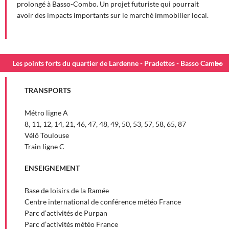
prolongé à Basso-Combo. Un projet futuriste qui pourrait
avoir des impacts importants sur le marché immobilier local.
Les points forts du quartier de Lardenne - Pradettes - Basso Cambo
TRANSPORTS
Métro ligne A
8, 11, 12, 14, 21, 46, 47, 48, 49, 50, 53, 57, 58, 65, 87
Vélô Toulouse
Train ligne C
ENSEIGNEMENT
Base de loisirs de la Ramée
Centre international de conférence météo France
Parc d’activités de Purpan
Parc d’activités météo France