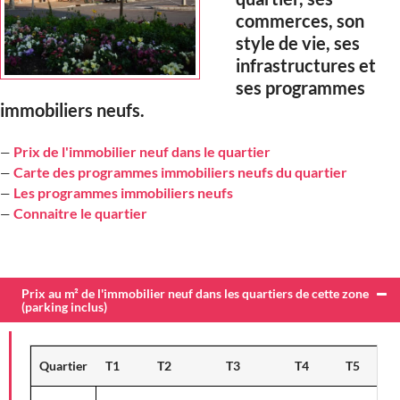
commerces, son
style de vie, ses
infrastructures et
ses programmes
immobiliers neufs.
Prix de l'immobilier neuf dans le quartier
—
Carte des programmes immobiliers neufs du quartier
—
Les programmes immobiliers neufs
—
Connaitre le quartier
—
Prix au m² de l'immobilier neuf dans les quartiers de cette zone
(parking inclus)
Quartier
T1
T2
T3
T4
T5
V