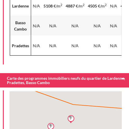
2
2
2
Lardenne
N/A
5108
€/m
4887
€/m
4505
€/m
N/A
455
Basso
N/A
N/A
N/A
N/A
N/A
N
Cambo
Pradettes
N/A
N/A
N/A
N/A
N/A
N
Carte des programmes immobiliers neufs du quartier de Lardenne,
Pradettes, Basso Cambo