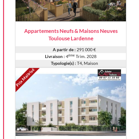
Appartements Neufs & Maisons Neuves
Toulouse Lardenne
A partir de :
291 000 €
ème
Livraison :
4
Trim. 2028
Typologie(s) :
T4, Maison
Prix Maitrisé