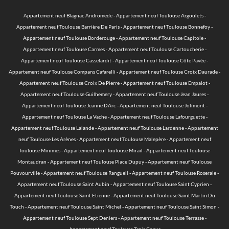
Appartement neuf Blagnac Andromede
-
Appartement neuf Toulouse Argoulets
-
Appartement neuf Toulouse Barrière De Paris
-
Appartement neuf Toulouse Bonnefoy
-
Appartement neuf Toulouse Borderouge
-
Appartement neuf Toulouse Capitole
-
Appartement neuf Toulouse Carmes
-
Appartement neuf Toulouse Cartoucherie
-
Appartement neuf Toulouse Casselardit
-
Appartement neuf Toulouse Côte Pavée
-
Appartement neuf Toulouse Compans Cafarelli
-
Appartement neuf Toulouse Croix Daurade
-
Appartement neuf Toulouse Croix De Pierre
-
Appartement neuf Toulouse Empalot
-
Appartement neuf Toulouse Guilhemery
-
Appartement neuf Toulouse Jean Jaures
-
Appartement neuf Toulouse Jeanne DArc
-
Appartement neuf Toulouse Jolimont
-
Appartement neuf Toulouse La Vache
-
Appartement neuf Toulouse Lafourguette
-
Appartement neuf Toulouse Lalande
-
Appartement neuf Toulouse Lardenne
-
Appartement
neuf Toulouse Les Arènes
-
Appartement neuf Toulouse Malepère
-
Appartement neuf
Toulouse Minimes
-
Appartement neuf Toulouse Mirail
-
Appartement neuf Toulouse
Montaudran
-
Appartement neuf Toulouse Place Dupuy
-
Appartement neuf Toulouse
Pouvourville
-
Appartement neuf Toulouse Rangueil
-
Appartement neuf Toulouse Roseraie
-
Appartement neuf Toulouse Saint Aubin
-
Appartement neuf Toulouse Saint Cyprien
-
Appartement neuf Toulouse Saint Etienne
-
Appartement neuf Toulouse Saint Martin Du
Touch
-
Appartement neuf Toulouse Saint Michel
-
Appartement neuf Toulouse Saint Simon
-
Appartement neuf Toulouse Sept Deniers
-
Appartement neuf Toulouse Terrasse
-