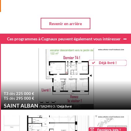
Ces programmes à Cugnaux peuvent également vous intéresser
T3
dès
225 000 €
T5
dès
295 000 €
SAINT ALBAN
/ SA24N-3 /
Déjà livré