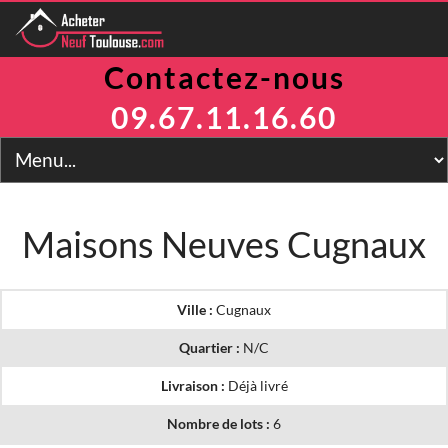
Contactez-nous
Programmes
Avantages
09.67.11.16.60
TVA Réduite
Prix Maitrisés
BRS
Jeanbrun
LLI
Maisons Neuves Cugnaux
LMNP
Toulouse
Financement
Ville :
Cugnaux
Simulateur
2
Prix m
Quartier :
N/C
Contact
Livraison :
Déjà livré
Nombre de lots :
6