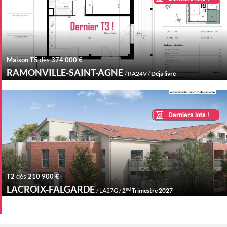
Maison T5
dès
374 000 €
RAMONVILLE-SAINT-AGNE
/ RA24V /
Déjà livré
T2
dès
210 900 €
LACROIX-FALGARDE
nd
/ LA27G /
2
Trimestre 2027