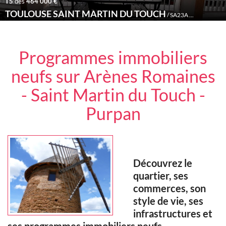
T5
dès
464 000 €
TOULOUSE SAINT MARTIN DU TOUCH
/ SA23A /
Déjà livré
Programmes immobiliers
neufs sur Arènes Romaines
- Saint Martin du Touch -
Purpan
Découvrez le
quartier, ses
commerces, son
style de vie, ses
infrastructures et