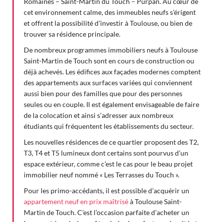
Romaines – Saint-Martin du Touch – Purpan. Au cœur de
cet environnement calme, des immeubles neufs s’érigent
et offrent la possibilité d’investir à Toulouse, ou bien de
trouver sa résidence principale.
De nombreux programmes immobiliers neufs à Toulouse
Saint-Martin de Touch sont en cours de construction ou
déjà achevés. Les édifices aux façades modernes comptent
des appartements aux surfaces variées qui conviennent
aussi bien pour des familles que pour des personnes
seules ou en couple. Il est également envisageable de faire
de la colocation et ainsi s’adresser aux nombreux
étudiants qui fréquentent les établissements du secteur.
Les nouvelles résidences de ce quartier proposent des T2,
T3, T4 et T5 lumineux dont certains sont pourvus d’un
espace extérieur, comme c’est le cas pour le beau projet
immobilier neuf nommé « Les Terrasses du Touch ».
Pour les primo-accédants, il est possible d’acquérir un
appartement neuf en prix maîtrisé
à Toulouse Saint-
Martin de Touch. C’est l’occasion parfaite d’acheter un