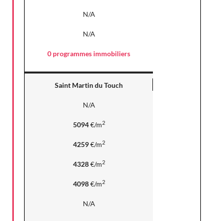
N/A
N/A
0 programmes immobiliers
Saint Martin du Touch
N/A
2
5094
€/m
2
4259
€/m
2
4328
€/m
2
4098
€/m
N/A