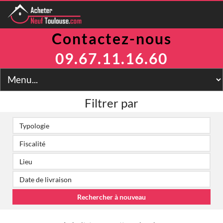
Contactez-nous
Programmes
Avantages
09.67.11.16.60
TVA Réduite
Prix Maitrisés
BRS
Jeanbrun
Filtrer par
LLI
LMNP
Toulouse
Financement
Simulateur
2
Prix m
Contact