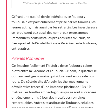
Château Doujât à Saint Martin du Touch, vue de l'arrière
Offrant une qualité de vie indéniable, ce faubourg
toulousain est particulièrement prisé par les familles, les
jeunes actifs, mais aussi par les retraités. Les investisseurs
se réjouissent eux aussi des nombreux programmes
immobiliers neufs installés près des sites d’Airbus, de
l’aéroport et de l’école Nationale Vétérinaire de Toulouse,
entre autres.
Arènes Romaines
On imagine facilement l’histoire de ce faubourg calme
blotti entre la Garonne et Le Touch. Ce nom, le quartier le
doit aux vestiges romains qui s’observent encore de nos
jours. Du côté du site d’Ancely, les thermes romains
dévoilent les traces d’une immense piscine de 13 x 19
mètres. Les fouilles archéologiques qui se sont succédées
ont également mis à jour des mosaïques romaines
remarquables. Autre site antique de Toulouse, celui des
er
arènes romaines de Purpan. Érigé au 1
siècle de notre