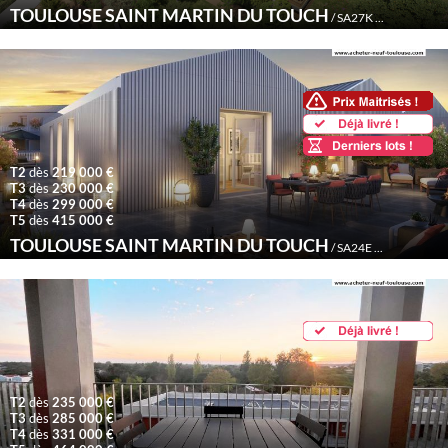
TOULOUSE SAINT MARTIN DU TOUCH
ème
/ SA27K /
3
Trimest
T2
dès
219 000 €
T3
dès
230 000 €
T4
dès
299 000 €
T5
dès
415 000 €
TOULOUSE SAINT MARTIN DU TOUCH
/ SA24E /
Déjà livré
T2
dès
235 000 €
T3
dès
285 000 €
T4
dès
331 000 €