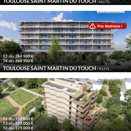
TOULOUSE SAINT MARTIN DU TOUCH
nd
/ SA27D /
2
Trimestr
T3
dès
264 900 €
T4
dès
368 900 €
TOULOUSE SAINT MARTIN DU TOUCH
ème
/ TO27S /
4
Trimest
T2
dès
189 000 €
T3
dès
229 000 €
T4
dès
379 000 €