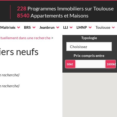
228
Programmes Immobiliers sur Toulouse
8540
Appartements et Maisons
 Maitrisés
BRS
Jeanbrun
LLI
LMNP
Toulouse
tuellement dans une recherche
>
Typologie
ers neufs
Prix compris entre
50k€
1600k€
e recherche)
e recherche)