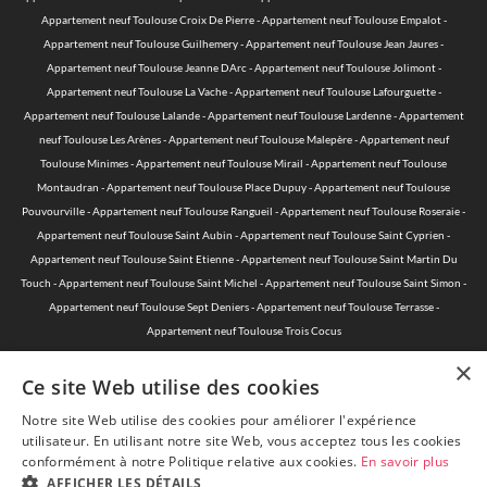
Appartement neuf Toulouse Croix De Pierre
-
Appartement neuf Toulouse Empalot
-
Appartement neuf Toulouse Guilhemery
-
Appartement neuf Toulouse Jean Jaures
-
Appartement neuf Toulouse Jeanne DArc
-
Appartement neuf Toulouse Jolimont
-
Appartement neuf Toulouse La Vache
-
Appartement neuf Toulouse Lafourguette
-
Appartement neuf Toulouse Lalande
-
Appartement neuf Toulouse Lardenne
-
Appartement
neuf Toulouse Les Arènes
-
Appartement neuf Toulouse Malepère
-
Appartement neuf
Toulouse Minimes
-
Appartement neuf Toulouse Mirail
-
Appartement neuf Toulouse
Montaudran
-
Appartement neuf Toulouse Place Dupuy
-
Appartement neuf Toulouse
Pouvourville
-
Appartement neuf Toulouse Rangueil
-
Appartement neuf Toulouse Roseraie
-
Appartement neuf Toulouse Saint Aubin
-
Appartement neuf Toulouse Saint Cyprien
-
Appartement neuf Toulouse Saint Etienne
-
Appartement neuf Toulouse Saint Martin Du
Touch
-
Appartement neuf Toulouse Saint Michel
-
Appartement neuf Toulouse Saint Simon
-
Appartement neuf Toulouse Sept Deniers
-
Appartement neuf Toulouse Terrasse
-
Appartement neuf Toulouse Trois Cocus
×
Ce site Web utilise des cookies
Notre site Web utilise des cookies pour améliorer l'expérience
© 2015-2026 Acheter-Neuf-Toulouse.com - Toute reproduction est
utilisateur. En utilisant notre site Web, vous acceptez tous les cookies
interdite —
Mentions légales
—
Politique de protection des données
conformément à notre Politique relative aux cookies.
En savoir plus
personnelles
AFFICHER LES DÉTAILS