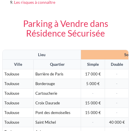
Les risques à connaître
Parking à Vendre dans
Résidence Sécurisée
Lieu
Sous
Ville
Quartier
Simple
Double
Toulouse
Barrière de Paris
17 000 €
Toulouse
Borderouge
5 000 €
Toulouse
Cartoucherie
Toulouse
Croix Daurade
15 000 €
Toulouse
Pont des demoiselles
15 000 €
Toulouse
Saint Michel
40 000 €