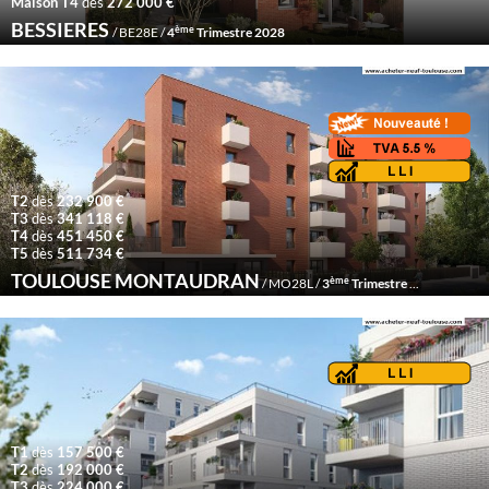
Maison T4
dès
272 000 €
BESSIERES
ème
/ BE28E /
4
Trimestre 2028
T2
dès
232 900 €
T3
dès
341 118 €
T4
dès
451 450 €
T5
dès
511 734 €
TOULOUSE MONTAUDRAN
ème
/ MO28L /
3
Trimestre 2028
T1
dès
157 500 €
T2
dès
192 000 €
T3
dès
224 000 €