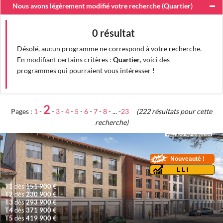
Nous avons légèrement modifié votre recherche (
Quartier
)
0 résultat
Désolé, aucun programme ne correspond à votre recherche.
En modifiant certains critères :
Quartier
, voici des
programmes qui pourraient vous intéresser !
2
Pages :
1
-
-
3
-
4
-
5
-
6
-
7
-
8
- ... -
23
(222 résultats pour cette
recherche)
T1
dès
151 900 €
T2
dès
230 900 €
T3
dès
293 900 €
T4
dès
371 900 €
T5
dès
419 900 €