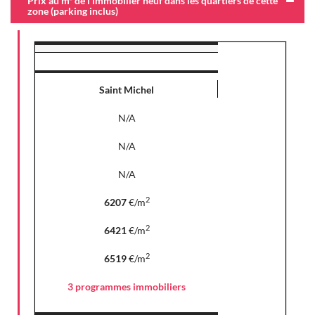
Prix au m² de l'immobilier neuf dans les quartiers de cette
zone (parking inclus)
Saint Michel
N/A
N/A
N/A
2
6207
€/m
2
6421
€/m
2
6519
€/m
3 programmes immobiliers