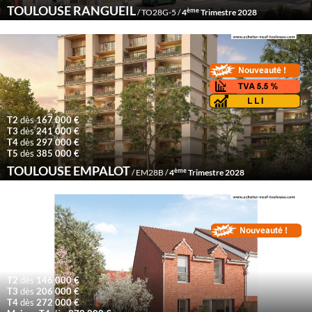
TOULOUSE RANGUEIL
ème
/ TO28G-5 /
4
Trimestre 2028
T2
dès
167 000 €
T3
dès
241 000 €
T4
dès
297 000 €
T5
dès
385 000 €
TOULOUSE EMPALOT
ème
/ EM28B /
4
Trimestre 2028
T2
dès
146 000 €
T3
dès
206 000 €
T4
dès
272 000 €