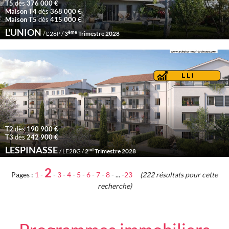
T5
dès
376 000 €
Maison T4
dès
368 000 €
Maison T5
dès
415 000 €
L'UNION
ème
/ L'28P /
3
Trimestre 2028
T2
dès
190 900 €
T3
dès
242 900 €
LESPINASSE
nd
/ LE28G /
2
Trimestre 2028
2
Pages :
1
-
-
3
-
4
-
5
-
6
-
7
-
8
- ... -
23
(222 résultats pour cette
recherche)