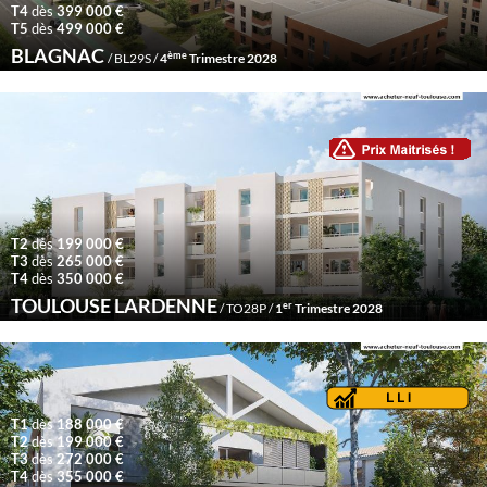
T4
dès
399 000 €
T5
dès
499 000 €
BLAGNAC
ème
/ BL29S /
4
Trimestre 2028
T2
dès
199 000 €
T3
dès
265 000 €
T4
dès
350 000 €
TOULOUSE LARDENNE
er
/ TO28P /
1
Trimestre 2028
T1
dès
188 000 €
T2
dès
199 000 €
T3
dès
272 000 €
T4
dès
355 000 €