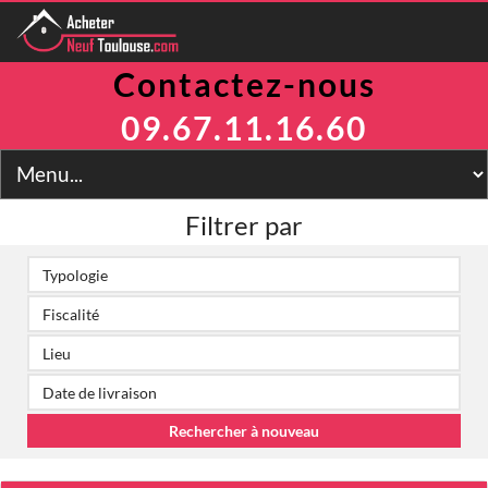
Contactez-nous
Programmes
Avantages
09.67.11.16.60
TVA Réduite
Prix Maitrisés
BRS
Jeanbrun
Filtrer par
LLI
LMNP
Toulouse
Financement
Simulateur
2
Prix m
Contact