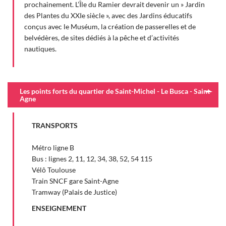
prochainement. L’Île du Ramier devrait devenir un » Jardin
des Plantes du XXIe siècle », avec des Jardins éducatifs
conçus avec le Muséum, la création de passerelles et de
belvédères, de sites dédiés à la pêche et d’activités
nautiques.
Les points forts du quartier de Saint-Michel - Le Busca - Saint-
Agne
TRANSPORTS
Métro ligne B
Bus : lignes 2, 11, 12, 34, 38, 52, 54 115
Vélô Toulouse
Train SNCF gare Saint-Agne
Tramway (Palais de Justice)
ENSEIGNEMENT