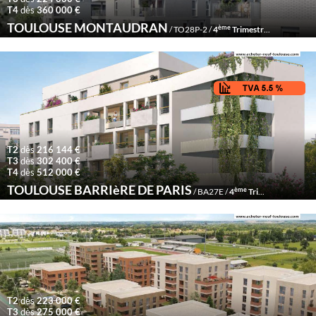
T4
dès
360 000 €
TOULOUSE MONTAUDRAN
ème
/ TO28P-2 /
4
Trimestre 2028
T2
dès
216 144 €
T3
dès
302 400 €
T4
dès
512 000 €
TOULOUSE BARRIèRE DE PARIS
ème
/ BA27E /
4
Trimestre 2027
T2
dès
223 000 €
T3
dès
275 000 €