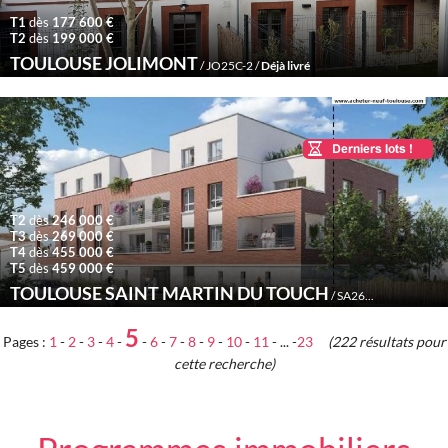
T1
dès
177 600 €
T2
dès
199 000 €
TOULOUSE JOLIMONT
/ JO25C-2 /
Déjà livré
T2
dès
246 000 €
T3
dès
269 000 €
T4
dès
455 000 €
T5
dès
459 000 €
TOULOUSE SAINT MARTIN DU TOUCH
ème
/ SA26M /
3
Trimes
5
Pages :
1
-
2
-
3
-
4
-
-
6
-
7
-
8
-
9
-
10
-
11
- ... -
23
(222 résultats pour
cette recherche)