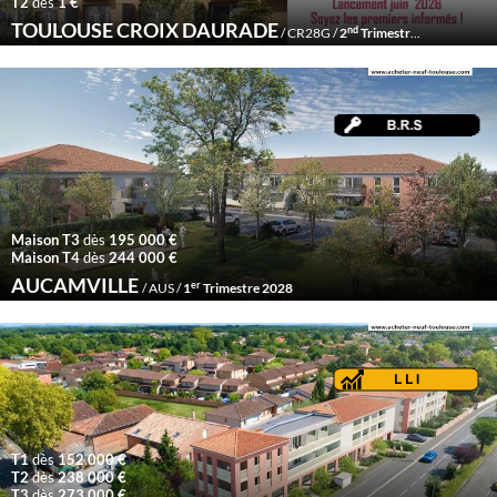
T2
dès
1 €
TOULOUSE CROIX DAURADE
nd
/ CR28G /
2
Trimestre 2028
Maison T3
dès
195 000 €
Maison T4
dès
244 000 €
AUCAMVILLE
er
/ AUS /
1
Trimestre 2028
T1
dès
152 000 €
T2
dès
238 000 €
T3
dès
273 000 €