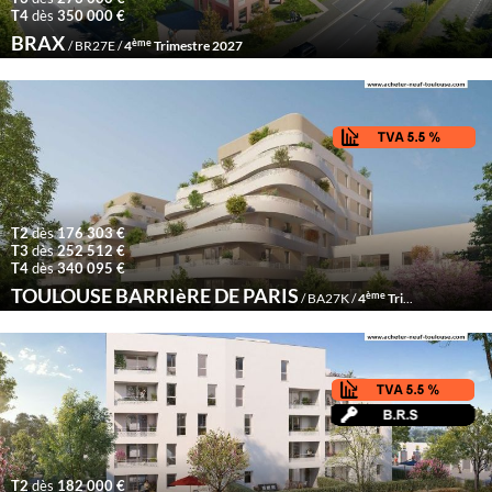
T4
dès
350 000 €
BRAX
ème
/ BR27E /
4
Trimestre 2027
T2
dès
176 303 €
T3
dès
252 512 €
T4
dès
340 095 €
TOULOUSE BARRIèRE DE PARIS
ème
/ BA27K /
4
Trimestre 2027
T2
dès
182 000 €