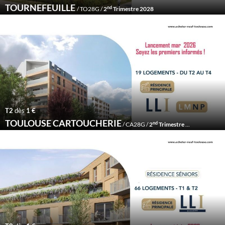
TOURNEFEUILLE
nd
/ TO28G /
2
Trimestre 2028
T2
dès
1 €
TOULOUSE CARTOUCHERIE
nd
/ CA28G /
2
Trimestre 2028