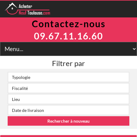
Contactez-nous
Programmes
Avantages
09.67.11.16.60
TVA Réduite
Prix Maitrisés
BRS
Jeanbrun
Filtrer par
LLI
LMNP
Toulouse
Financement
Simulateur
2
Prix m
Contact