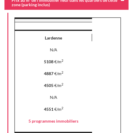
Prix au m² de l'immobilier neuf dans les quartiers de cette
zone (parking inclus)
Lardenne
N/A
2
5108
€/m
2
4887
€/m
2
4505
€/m
N/A
2
4551
€/m
5 programmes immobiliers