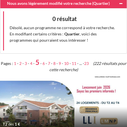
Nous avons légèrement modifié votre recherche (
Quartier
)
0 résultat
Désolé, aucun programme ne correspond à votre recherche.
En modifiant certains critères :
Quartier
, voici des
programmes qui pourraient vous intéresser !
5
Pages :
1
-
2
-
3
-
4
-
-
6
-
7
-
8
-
9
-
10
-
11
- ... -
23
(222 résultats pour
cette recherche)
T2
dès
1 €