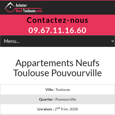
Contactez-nous
Programmes
Avantages
09.67.11.16.60
TVA Réduite
Prix Maitrisés
BRS
Jeanbrun
LLI
Appartements Neufs
LMNP
Toulouse Pouvourville
Toulouse
Financement
Simulateur
2
Prix m
Ville :
Toulouse
Contact
Quartier :
Pouvourville
nd
Livraison :
2
Trim. 2028