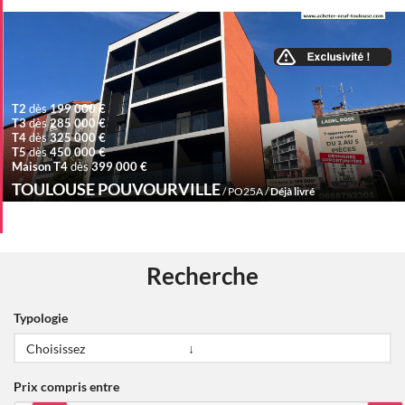
T2
dès
199 000 €
T3
dès
285 000 €
T4
dès
325 000 €
T5
dès
450 000 €
Maison T4
dès
399 000 €
TOULOUSE POUVOURVILLE
/ PO25A /
Déjà livré
Recherche
Typologie
Prix compris entre