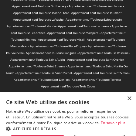
Appartement neuf Toulouse Guilhemery
-
Appartement neuf Toulouse Jean Jaures
-
Appartement neuf Toulouse Jeanne DArc
-
Appartement neuf Toulouse Jolimont
-
Appartement neuf Toulouse La Vache
-
Appartement neuf Toulouse Lafourguette
-
Appartement neuf Toulouse Lalande
-
Appartement neuf Toulouse Lardenne
-
Appartement
neuf Toulouse Les Arènes
-
Appartement neuf Toulouse Malepère
-
Appartement neuf
Toulouse Minimes
-
Appartement neuf Toulouse Mirail
-
Appartement neuf Toulouse
Montaudran
-
Appartement neuf Toulouse Place Dupuy
-
Appartement neuf Toulouse
Pouvourville
-
Appartement neuf Toulouse Rangueil
-
Appartement neuf Toulouse Roseraie
-
Appartement neuf Toulouse Saint Aubin
-
Appartement neuf Toulouse Saint Cyprien
-
Appartement neuf Toulouse Saint Etienne
-
Appartement neuf Toulouse Saint Martin Du
Touch
-
Appartement neuf Toulouse Saint Michel
-
Appartement neuf Toulouse Saint Simon
-
Appartement neuf Toulouse Sept Deniers
-
Appartement neuf Toulouse Terrasse
-
Appartement neuf Toulouse Trois Cocus
×
Ce site Web utilise des cookies
Notre site Web utilise des cookies pour améliorer l'expérience
© 2015-2026 Acheter-Neuf-Toulouse.com - Toute reproduction est
utilisateur. En utilisant notre site Web, vous acceptez tous les cookies
interdite —
Mentions légales
—
Politique de protection des données
conformément à notre Politique relative aux cookies.
En savoir plus
personnelles
AFFICHER LES DÉTAILS