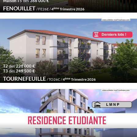
Maison T5
dès
366 000 €
FENOUILLET
ème
/ FE26E /
4
Trimestre 2026
T2
dès
221 000 €
T3
dès
249 500 €
TOURNEFEUILLE
ème
/ TO26C /
4
Trimestre 2026