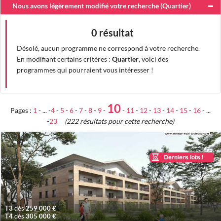
Nous avons légèrement modifié votre recherche (
Quartier
)
0 résultat
Désolé, aucun programme ne correspond à votre recherche.
En modifiant certains critères :
Quartier
, voici des
programmes qui pourraient vous intéresser !
10
Pages :
1
- ... -
4
-
5
-
6
-
7
-
8
-
9
-
-
11
-
12
-
13
-
14
-
15
-
16
- ...
-
23
(222 résultats pour cette recherche)
T3
dès
259 000 €
T4
dès
305 000 €