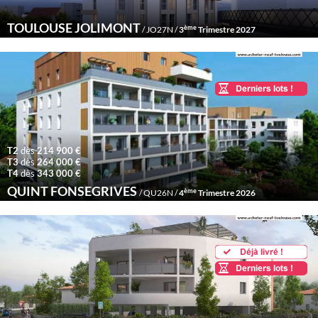
TOULOUSE JOLIMONT
ème
/ JO27N /
3
Trimestre 2027
T2
dès
214 900 €
T3
dès
264 000 €
T4
dès
343 000 €
QUINT FONSEGRIVES
ème
/ QU26N /
4
Trimestre 2026