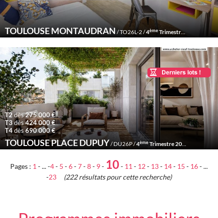
TOULOUSE MONTAUDRAN
ème
/ TO26L-2 /
4
Trimestre 2026
T2
dès
275 000 €
T3
dès
424 000 €
T4
dès
690 000 €
TOULOUSE PLACE DUPUY
ème
/ DU26P /
4
Trimestre 2026
10
Pages :
1
- ... -
4
-
5
-
6
-
7
-
8
-
9
-
-
11
-
12
-
13
-
14
-
15
-
16
- ...
-
23
(222 résultats pour cette recherche)