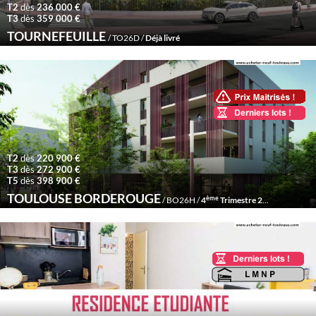
T2
dès
236 000 €
T3
dès
359 000 €
TOURNEFEUILLE
/ TO26D /
Déjà livré
T2
dès
220 900 €
T3
dès
272 900 €
T5
dès
398 900 €
TOULOUSE BORDEROUGE
ème
/ BO26H /
4
Trimestre 2026