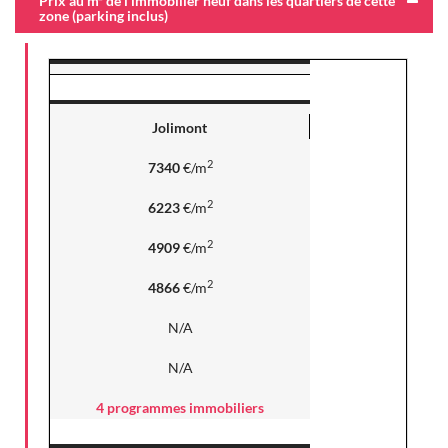
Prix au m² de l'immobilier neuf dans les quartiers de cette
zone (parking inclus)
Jolimont
2
7340
€/m
2
6223
€/m
2
4909
€/m
2
4866
€/m
N/A
N/A
4 programmes immobiliers