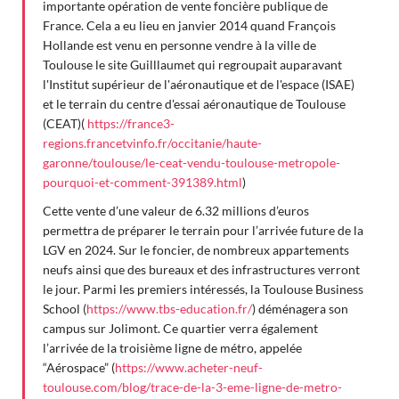
importante opération de vente foncière publique de
France. Cela a eu lieu en janvier 2014 quand François
Hollande est venu en personne vendre à la ville de
Toulouse le site Guilllaumet qui regroupait auparavant
l'Institut supérieur de l'aéronautique et de l'espace (ISAE)
et le terrain du centre d'essai aéronautique de Toulouse
(CEAT)(
https://france3-
regions.francetvinfo.fr/occitanie/haute-
garonne/toulouse/le-ceat-vendu-toulouse-metropole-
pourquoi-et-comment-391389.html
)
Cette vente d’une valeur de 6.32 millions d’euros
permettra de préparer le terrain pour l’arrivée future de la
LGV en 2024. Sur le foncier, de nombreux appartements
neufs ainsi que des bureaux et des infrastructures verront
le jour. Parmi les premiers intéressés, la Toulouse Business
School (
https://www.tbs-education.fr/
) déménagera son
campus sur Jolimont. Ce quartier verra également
l’arrivée de la troisième ligne de métro, appelée
“Aérospace” (
https://www.acheter-neuf-
toulouse.com/blog/trace-de-la-3-eme-ligne-de-metro-