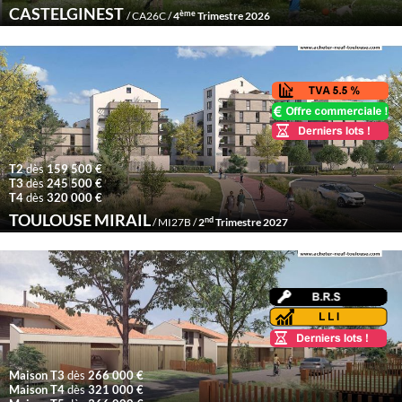
CASTELGINEST
ème
/ CA26C /
4
Trimestre 2026
T2
dès
159 500 €
T3
dès
245 500 €
T4
dès
320 000 €
TOULOUSE MIRAIL
nd
/ MI27B /
2
Trimestre 2027
Maison T3
dès
266 000 €
Maison T4
dès
321 000 €