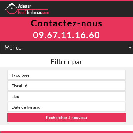
Contactez-nous
Programmes
Avantages
09.67.11.16.60
TVA Réduite
Prix Maitrisés
BRS
Jeanbrun
Filtrer par
LLI
LMNP
Toulouse
Financement
Simulateur
2
Prix m
Contact