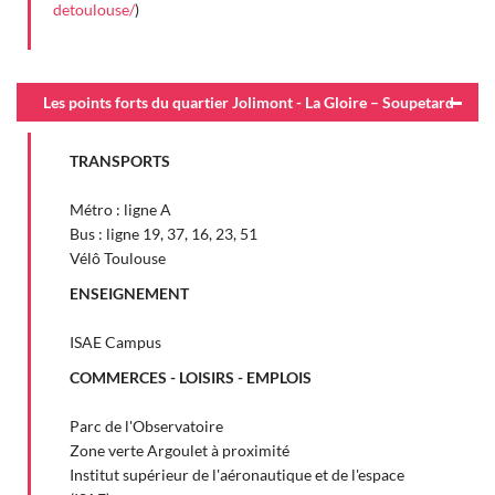
detoulouse/
)
Les points forts du quartier Jolimont - La Gloire – Soupetard
TRANSPORTS
Métro : ligne A
Bus : ligne 19, 37, 16, 23, 51
Vélô Toulouse
ENSEIGNEMENT
ISAE Campus
COMMERCES - LOISIRS - EMPLOIS
Parc de l'Observatoire
Zone verte Argoulet à proximité
Institut supérieur de l'aéronautique et de l'espace