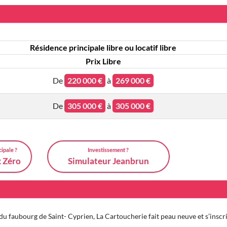
Résidence principale libre ou locatif libre
Prix Libre
De
220 000 €
à
269 000 €
De
305 000 €
à
305 000 €
cipale ?
Investissement ?
x Zéro
Simulateur Jeanbrun
du faubourg de Saint- Cyprien, La Cartoucherie fait peau neuve et s’inscri