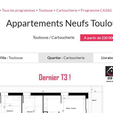
>
Tous les programmes
>
Toulouse
>
Cartoucherie
>
Programme CA26G
Appartements Neufs Toulo
Toulouse / Cartoucherie
A partir de 220 00
Ville :
Toulouse
Quartier :
Cartoucherie
Livrais