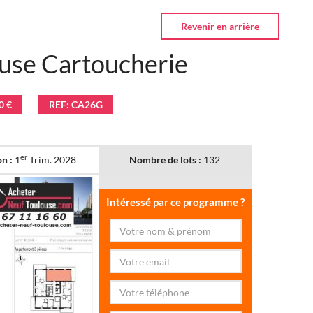
use Cartoucherie
0 €
REF: CA26G
er
on :
1
Trim. 2028
Nombre de lots :
132
Intéressé par ce programme ?