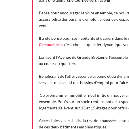
dans une démarche tournée vers l’avenir.
Pensé pour encourager le vivre ensemble, ce nouvea
accessibilité des bassins d’emploi, présence d’esp
vent…
Il a été pensé pour ses habitants et usagers dans le
Cartoucherie,
c'est choisir quartier dynamique ver
Longeant l’Avenue de Grande Bretagne, l’ensemble 
au coeur du quartier.
Bénéficiant de l’effervescence urbaine et du dynami
services mais aussi des bassins d’emploi pour faire 
Ce programme immobilier neuf initie un nouvel art 
ensemble. Posés sur un socle renfermant des espace
logements s’élèvent sur 13 et 15 étages pour offrir 
Accessibles via les halls du rez-de-chaussée, ce so
de ces deux bâtiments emblématiques.