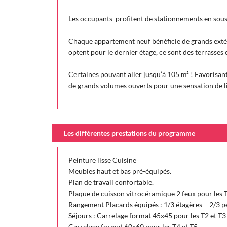
Les occupants profitent de stationnements en sous-
Chaque appartement neuf bénéficie de grands exté
optent pour le dernier étage, ce sont des terrasses 
Certaines pouvant aller jusqu’à 105 m² ! Favorisan
de grands volumes ouverts pour une sensation de lib
Les différentes prestations du programme
Peinture lisse Cuisine
Meubles haut et bas pré-équipés.
Plan de travail confortable.
Plaque de cuisson vitrocéramique 2 feux pour les T2
Rangement Placards équipés : 1/3 étagères – 2/3 p
Séjours : Carrelage format 45x45 pour les T2 et T3
Carrelage format 60x60 pour les T4 et T5