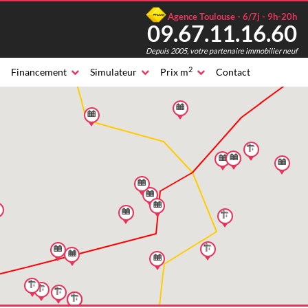
Agence Toulouse - 6/7j - 9h-20h
09.67.11.16.60
Depuis 2005, votre partenaire immobilier neuf
2
Financement
Simulateur
Prix m
Contact