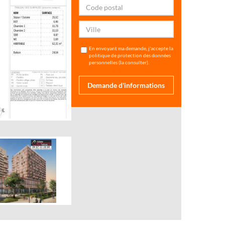
En envoyant ma demande, j'accepte la
politique de protection des données
personnelles (
la consulter
).