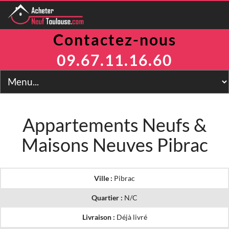
Contactez-nous
Programmes
Avantages
09.67.11.16.60
TVA Réduite
Prix Maitrisés
BRS
Jeanbrun
LLI
Appartements Neufs &
LMNP
Maisons Neuves Pibrac
Toulouse
Financement
Simulateur
2
Prix m
Ville :
Pibrac
Contact
Quartier :
N/C
Livraison :
Déjà livré