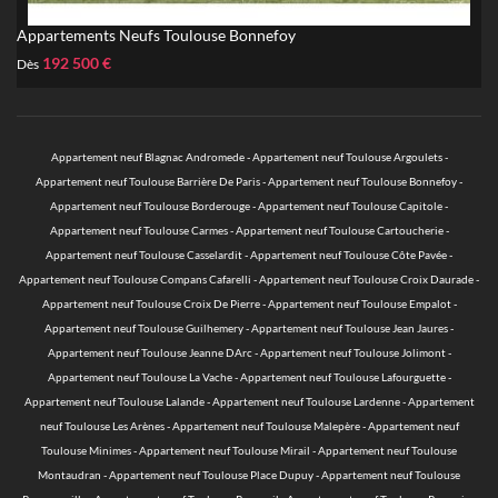
Appartements Neufs Toulouse Bonnefoy
192 500 €
Dès
Appartement neuf Blagnac Andromede
-
Appartement neuf Toulouse Argoulets
-
Appartement neuf Toulouse Barrière De Paris
-
Appartement neuf Toulouse Bonnefoy
-
Appartement neuf Toulouse Borderouge
-
Appartement neuf Toulouse Capitole
-
Appartement neuf Toulouse Carmes
-
Appartement neuf Toulouse Cartoucherie
-
Appartement neuf Toulouse Casselardit
-
Appartement neuf Toulouse Côte Pavée
-
Appartement neuf Toulouse Compans Cafarelli
-
Appartement neuf Toulouse Croix Daurade
-
Appartement neuf Toulouse Croix De Pierre
-
Appartement neuf Toulouse Empalot
-
Appartement neuf Toulouse Guilhemery
-
Appartement neuf Toulouse Jean Jaures
-
Appartement neuf Toulouse Jeanne DArc
-
Appartement neuf Toulouse Jolimont
-
Appartement neuf Toulouse La Vache
-
Appartement neuf Toulouse Lafourguette
-
Appartement neuf Toulouse Lalande
-
Appartement neuf Toulouse Lardenne
-
Appartement
neuf Toulouse Les Arènes
-
Appartement neuf Toulouse Malepère
-
Appartement neuf
Toulouse Minimes
-
Appartement neuf Toulouse Mirail
-
Appartement neuf Toulouse
Montaudran
-
Appartement neuf Toulouse Place Dupuy
-
Appartement neuf Toulouse