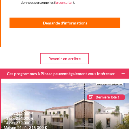
données personnelles (
la consulter
).
Ces programmes à Pibrac peuvent également vous intéresser
T2
dès
222 000 €
T3
dès
254 000 €
T4
dès
279 000 €
Maison T4
dès
315 000 €