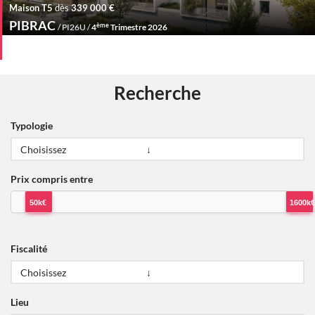
Maison T5
dès
339 000 €
PIBRAC
ème
/ PI26U /
4
Trimestre 2026
Recherche
Typologie
Prix compris entre
50k€
1600k€
Fiscalité
Lieu