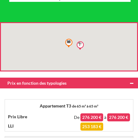
Prix en fonction des typologies
Appartement T3
de
65 m² à 65 m²
De
276 200 €
à
276 200 €
253 183 €