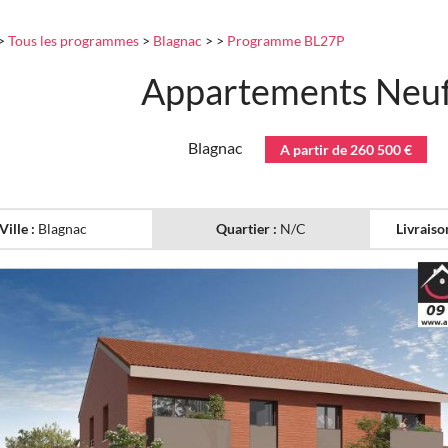
>
Tous les programmes
>
Blagnac
>
>
Programme BL27P
Appartements Neuf
Blagnac
A partir de 260 500 €
Ville :
Blagnac
Quartier :
N/C
Livraiso