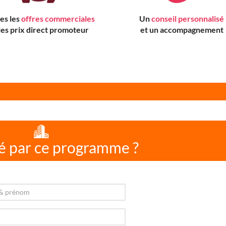
es les
offres commerciales
Un
conseil personnalisé
 les prix direct promoteur
et un accompagnement
é par ce programme ?