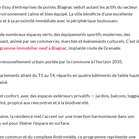
e tissu d’entreprises de pointe, Blagnac séduit autant les actifs du secteur
nvironnement calme et bien équipé. La ville bénéficie d’une excellente
us et à sa proximité immédiate avec le périphérique toulousain.
ec de nombreux espaces verts, des équipements sportifs modernes, des
 vivant, animé par ses commerces, marchés et événements culturels. C’est 
gramme immobilier neuf à Blagnac
, implanté route de Grenade.
de renouvellement urbain portée par la commune à l’horizon 2035.
partements allant du T1 au T4, répartis en quatre bâtiments de faible haut
aisé.
 confort, avec des espaces extérieurs privatifs — jardins, balcons, loggi
t, propice aux rencontres et à la biodiversité.
ne, la résidence met l’accent sur une insertion harmonieuse dans son
-sol pour libérer l’espace en surface.
ts en commun et du complexe Andromède, ce programme représente une