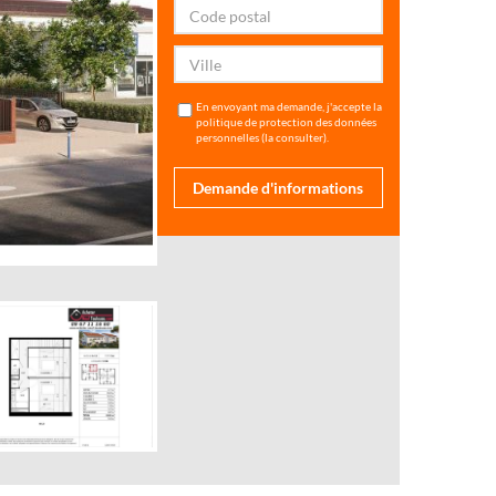
En envoyant ma demande, j'accepte la
politique de protection des données
personnelles (
la consulter
).