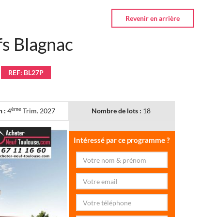
s Blagnac
REF: BL27P
ème
n :
4
Trim. 2027
Nombre de lots :
18
Intéressé par ce programme ?