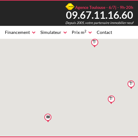
Agence Toulouse - 6/7j - 9h-20h
09.67.11.16.60
Depuis 2005, votre partenaire immobilier neuf
2
Financement
Simulateur
Prix m
Contact