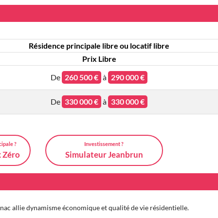
Résidence principale libre ou locatif libre
Prix Libre
De
260 500 €
à
290 000 €
De
330 000 €
à
330 000 €
cipale ?
Investissement ?
x Zéro
Simulateur Jeanbrun
ac allie dynamisme économique et qualité de vie résidentielle.