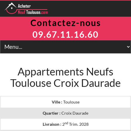
Contactez-nous
Programmes
Avantages
09.67.11.16.60
TVA Réduite
Prix Maitrisés
BRS
Jeanbrun
LLI
Appartements Neufs
LMNP
Toulouse Croix Daurade
Toulouse
Financement
Simulateur
2
Prix m
Ville :
Toulouse
Contact
Quartier :
Croix Daurade
nd
Livraison :
2
Trim. 2028