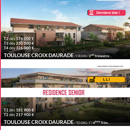
T2
dès
174 000 €
T3
dès
230 000 €
T4
dès
326 000 €
TOULOUSE CROIX DAURADE
nd
/ CR24S /
2
Trimestre 2027
T1
dès
181 900 €
T2
dès
217 900 €
TOULOUSE CROIX DAURADE
ème
/ TO28G-7 /
4
Trimestre 2028