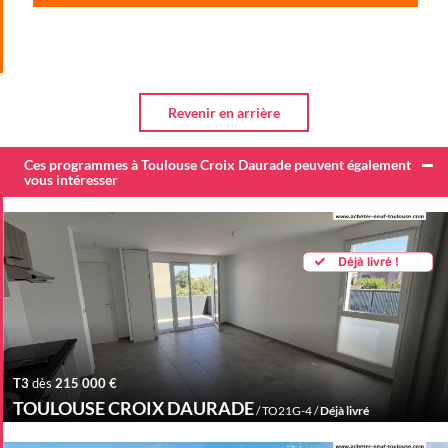
Ces programmes à Toulouse Croix Daurade peuvent également
vous intéresser
T3
dès
215 000 €
TOULOUSE CROIX DAURADE
/ TO21G-4 /
Déjà livré