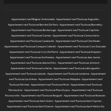
Appartement neuf Blagnac Andromede
-
Appartement neuf Toulouse Argoulets
-
Appartement neuf Toulouse Barrière De Paris
-
Appartement neuf Toulouse Bonnefoy
-
Appartement neuf Toulouse Borderouge
-
Appartement neuf Toulouse Capitole
-
Appartement neuf Toulouse Carmes
-
Appartement neuf Toulouse Cartoucherie
-
Appartement neuf Toulouse Casselardit
-
Appartement neuf Toulouse Côte Pavée
-
Appartement neuf Toulouse Compans Cafarelli
-
Appartement neuf Toulouse Croix Daurade
-
Appartement neuf Toulouse Croix De Pierre
-
Appartement neuf Toulouse Empalot
-
Appartement neuf Toulouse Guilhemery
-
Appartement neuf Toulouse Jean Jaures
-
Appartement neuf Toulouse Jeanne DArc
-
Appartement neuf Toulouse Jolimont
-
Appartement neuf Toulouse La Vache
-
Appartement neuf Toulouse Lafourguette
-
Appartement neuf Toulouse Lalande
-
Appartement neuf Toulouse Lardenne
-
Appartement
neuf Toulouse Les Arènes
-
Appartement neuf Toulouse Malepère
-
Appartement neuf
Toulouse Minimes
-
Appartement neuf Toulouse Mirail
-
Appartement neuf Toulouse
Montaudran
-
Appartement neuf Toulouse Place Dupuy
-
Appartement neuf Toulouse
Pouvourville
-
Appartement neuf Toulouse Rangueil
-
Appartement neuf Toulouse Roseraie
-
Appartement neuf Toulouse Saint Aubin
-
Appartement neuf Toulouse Saint Cyprien
-
Appartement neuf Toulouse Saint Etienne
-
Appartement neuf Toulouse Saint Martin Du