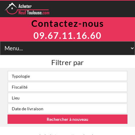
Contactez-nous
Programmes
Avantages
09.67.11.16.60
TVA Réduite
Prix Maitrisés
BRS
Jeanbrun
Filtrer par
LLI
LMNP
Toulouse
Financement
Simulateur
2
Prix m
Contact