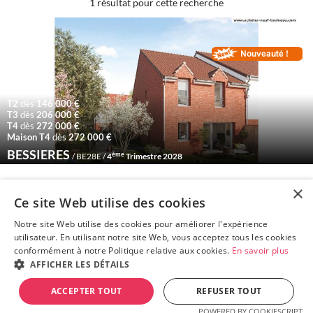
1 résultat pour cette recherche
T2
dès
146 000 €
T3
dès
206 000 €
T4
dès
272 000 €
Maison T4
dès
272 000 €
BESSIERES
ème
/ BE28E /
4
Trimestre 2028
×
Ce site Web utilise des cookies
Notre site Web utilise des cookies pour améliorer l'expérience
utilisateur. En utilisant notre site Web, vous acceptez tous les cookies
conformément à notre Politique relative aux cookies.
En savoir plus
AFFICHER LES DÉTAILS
© 2015 Acheter-Neuf-Toulouse.com - Toute reproduction est
ACCEPTER TOUT
REFUSER TOUT
interdite —
Mentions légales
—
Politique de protection des données
personnelles
POWERED BY COOKIESCRIPT