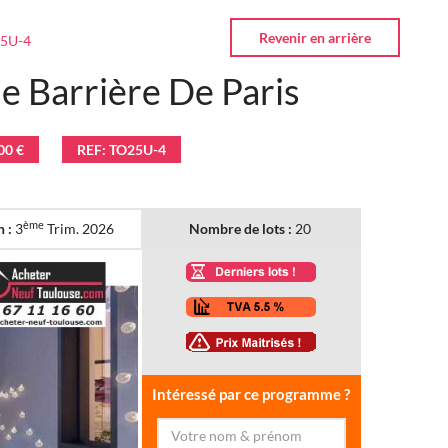
5U-4
 Barrière De Paris
00 €
REF: TO25U-4
ème
n :
3
Trim. 2026
Nombre de lots :
20
Intéressé par ce programme ?