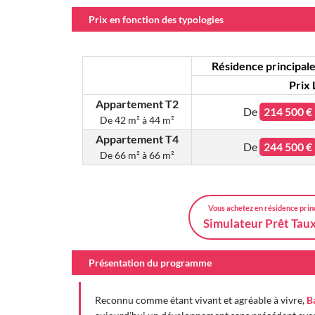
Prix en fonction des typologies
Résidence principale 
Prix 
Appartement T2
De
214 500 €
De
42 m² à 44 m²
Appartement T4
De
244 500 €
De
66 m² à 66 m²
Vous achetez en résidence prin
Simulateur Prêt Tau
Présentation du programme
Reconnu comme étant vivant et agréable à vivre,
B