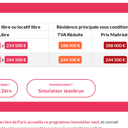
libre ou locatif libre
Résidence principale sous conditio
Libre
TVA Réduite
Prix Maitrisé
à
214 500 €
188 000 €
188 000 €
à
244 500 €
244 500 €
244 500 €
cipale ?
Investissement ?
x Zéro
Simulateur Jeanbrun
arrière de Paris accueille ce programme immobilier neuf,
et connait