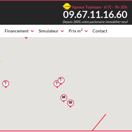
Agence Toulouse - 6/7j - 9h-20h
09.67.11.16.60
Depuis 2005, votre partenaire immobilier neuf
2
Financement
Simulateur
Prix m
Contact