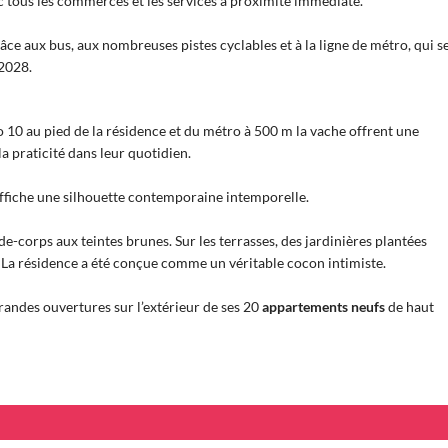
tous les commerces et les services à proximité immédiate.
âce aux bus, aux nombreuses pistes cyclables et à la ligne de métro, qui s
2028.
o 10 au pied de la résidence et du métro à 500 m la vache offrent une
a praticité dans leur quotidien.
ffiche une silhouette contemporaine intemporelle.
-corps aux teintes brunes. Sur les terrasses, des jardinières plantées
. La résidence a été conçue comme un véritable cocon intimiste.
randes ouvertures sur l’extérieur de ses 20
appartements neufs
de haut