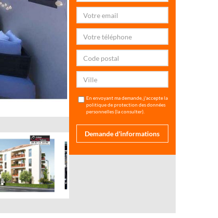
En envoyant ma demande, j'accepte la
politique de protection des données
personnelles (
la consulter
).