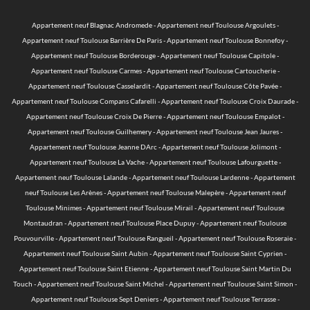
Appartement neuf Blagnac Andromede
-
Appartement neuf Toulouse Argoulets
-
Appartement neuf Toulouse Barrière De Paris
-
Appartement neuf Toulouse Bonnefoy
-
Appartement neuf Toulouse Borderouge
-
Appartement neuf Toulouse Capitole
-
Appartement neuf Toulouse Carmes
-
Appartement neuf Toulouse Cartoucherie
-
Appartement neuf Toulouse Casselardit
-
Appartement neuf Toulouse Côte Pavée
-
Appartement neuf Toulouse Compans Cafarelli
-
Appartement neuf Toulouse Croix Daurade
-
Appartement neuf Toulouse Croix De Pierre
-
Appartement neuf Toulouse Empalot
-
Appartement neuf Toulouse Guilhemery
-
Appartement neuf Toulouse Jean Jaures
-
Appartement neuf Toulouse Jeanne DArc
-
Appartement neuf Toulouse Jolimont
-
Appartement neuf Toulouse La Vache
-
Appartement neuf Toulouse Lafourguette
-
Appartement neuf Toulouse Lalande
-
Appartement neuf Toulouse Lardenne
-
Appartement
neuf Toulouse Les Arènes
-
Appartement neuf Toulouse Malepère
-
Appartement neuf
Toulouse Minimes
-
Appartement neuf Toulouse Mirail
-
Appartement neuf Toulouse
Montaudran
-
Appartement neuf Toulouse Place Dupuy
-
Appartement neuf Toulouse
Pouvourville
-
Appartement neuf Toulouse Rangueil
-
Appartement neuf Toulouse Roseraie
-
Appartement neuf Toulouse Saint Aubin
-
Appartement neuf Toulouse Saint Cyprien
-
Appartement neuf Toulouse Saint Etienne
-
Appartement neuf Toulouse Saint Martin Du
Touch
-
Appartement neuf Toulouse Saint Michel
-
Appartement neuf Toulouse Saint Simon
-
Appartement neuf Toulouse Sept Deniers
-
Appartement neuf Toulouse Terrasse
-