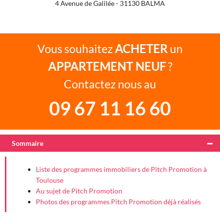
4 Avenue de Galilée - 31130 BALMA
ACHETER
Vous souhaitez
un
APPARTEMENT NEUF
?
Contactez nous au
09 67 11 16 60
Sommaire
Liste des programmes immobiliers de Pitch Promotion à
Toulouse
Au sujet de Pitch Promotion
Photos des programmes Pitch Promotion déjà réalisés