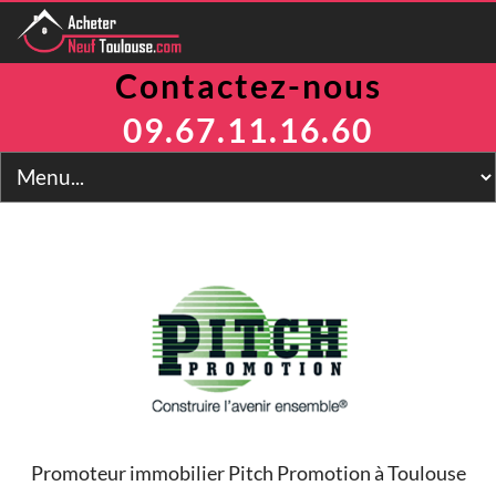
Contactez-nous
Programmes
Avantages
09.67.11.16.60
TVA Réduite
Prix Maitrisés
BRS
Jeanbrun
LLI
LMNP
Toulouse
Financement
Simulateur
2
Prix m
Contact
Promoteur immobilier Pitch Promotion à Toulouse