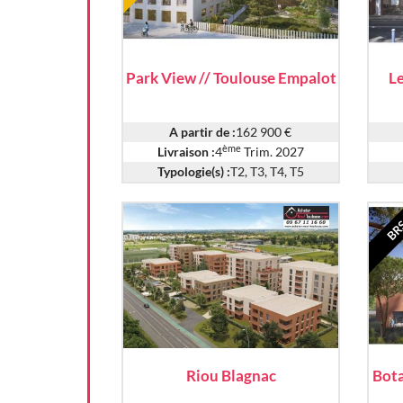
Park View // Toulouse Empalot
Le
A partir de :
162 900 €
ème
Livraison :
4
Trim. 2027
Typologie(s) :
T2, T3, T4, T5
BR
Riou Blagnac
Bota