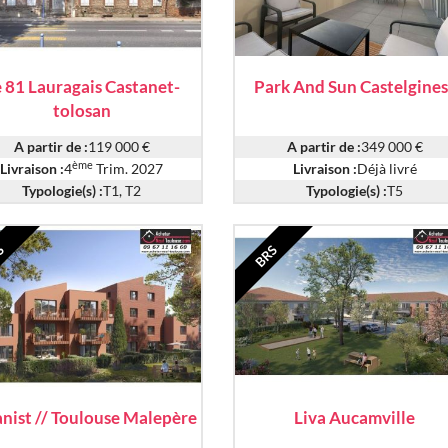
 81 Lauragais Castanet-
Park And Sun Castelgines
tolosan
A partir de :
119 000 €
A partir de :
349 000 €
ème
Livraison :
4
Trim. 2027
Livraison :
Déjà livré
Typologie(s) :
T1, T2
Typologie(s) :
T5
S
BRS
nist // Toulouse Malepère
Liva Aucamville