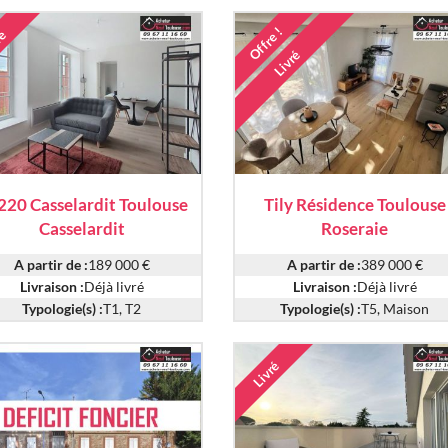
Offre !
ré
Livré
220 Casselardit Toulouse
Tily Résidence Toulouse
Casselardit
Roseraie
A partir de :
189 000 €
A partir de :
389 000 €
Livraison :
Déjà livré
Livraison :
Déjà livré
Typologie(s) :
T1, T2
Typologie(s) :
T5, Maison
Livré