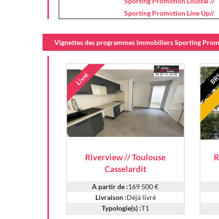
Sporting Promotion L'oustal //
Sporting Promotion Line Up//
Vignettes des programmes immobiliers Sporting Promo
Livré
BR
Riverview // Toulouse
R
Casselardit
A partir de :
169 500 €
Livraison :
Déjà livré
Typologie(s) :
T1