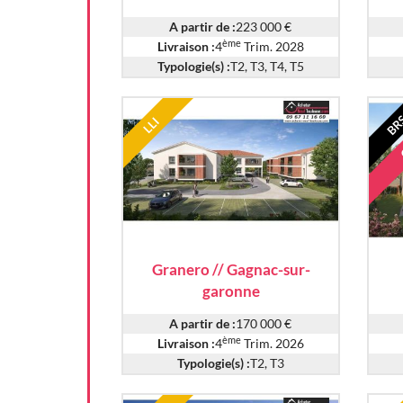
A partir de :
223 000 €
ème
Livraison :
4
Trim. 2028
Typologie(s) :
T2, T3, T4, T5
BR
LLI
Granero // Gagnac-sur-
garonne
A partir de :
170 000 €
ème
Livraison :
4
Trim. 2026
Typologie(s) :
T2, T3