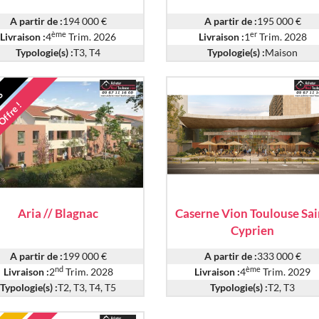
A partir de :
194 000 €
A partir de :
195 000 €
ème
er
Livraison :
4
Trim. 2026
Livraison :
1
Trim. 2028
Typologie(s) :
T3, T4
Typologie(s) :
Maison
S
Offre !
Aria // Blagnac
Caserne Vion Toulouse Sai
Cyprien
A partir de :
199 000 €
A partir de :
333 000 €
nd
ème
Livraison :
2
Trim. 2028
Livraison :
4
Trim. 2029
Typologie(s) :
T2, T3, T4, T5
Typologie(s) :
T2, T3