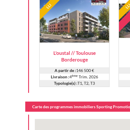
LLI
LL
L'oustal // Toulouse
Borderouge
A partir de :
146 500 €
ème
Livraison :
4
Trim. 2026
Typologie(s) :
T1, T2, T3
Carte des programmes immobiliers Sporting Promotion