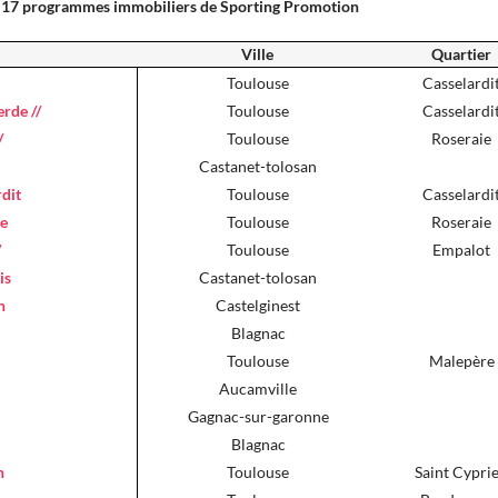
 17 programmes immobiliers de Sporting Promotion
Ville
Quartier
Toulouse
Casselardi
rde //
Toulouse
Casselardi
/
Toulouse
Roseraie
Castanet-tolosan
dit
Toulouse
Casselardi
ce
Toulouse
Roseraie
/
Toulouse
Empalot
is
Castanet-tolosan
n
Castelginest
Blagnac
Toulouse
Malepère
Aucamville
Gagnac-sur-garonne
Blagnac
n
Toulouse
Saint Cypri