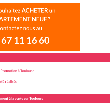
ACHETER
ouhaitez
un
ARTEMENT NEUF
?
ontactez nous au
 67 11 16 60
g Promotion à Toulouse
jà réalisés
ent à la vente sur Toulouse