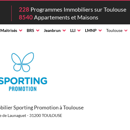
228
Programmes Immobiliers sur Toulouse
8540
Appartements et Maisons
 Maitrisés
BRS
Jeanbrun
LLI
LMNP
Toulouse
ilier Sporting Promotion à Toulouse
e de Launaguet - 31200 TOULOUSE