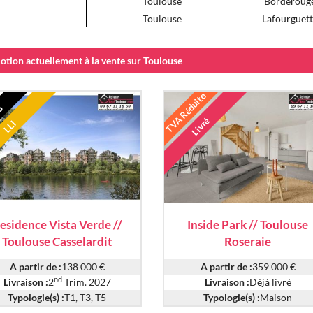
Toulouse
Borderoug
Toulouse
Lafourguet
tion actuellement à la vente sur Toulouse
TVA Réduite
S
Livré
LLI
esidence Vista Verde //
Inside Park // Toulouse
Toulouse Casselardit
Roseraie
A partir de :
138 000 €
A partir de :
359 000 €
nd
Livraison :
2
Trim. 2027
Livraison :
Déjà livré
Typologie(s) :
T1, T3, T5
Typologie(s) :
Maison