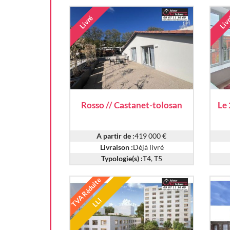
Livré
Liv
Rosso // Castanet-tolosan
Le 
A partir de :
419 000 €
Livraison :
Déjà livré
Typologie(s) :
T4, T5
TVA Réduite
LLI