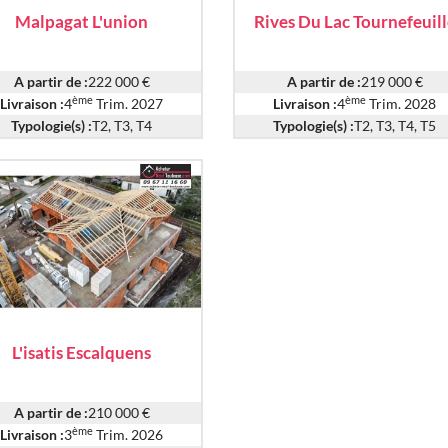
Malpagat L'union
Rives Du Lac Tournefeuil
A partir de :
222 000 €
A partir de :
219 000 €
ème
ème
Livraison :
4
Trim. 2027
Livraison :
4
Trim. 2028
Typologie(s) :
T2, T3, T4
Typologie(s) :
T2, T3, T4, T5
L'isatis Escalquens
A partir de :
210 000 €
ème
Livraison :
3
Trim. 2026