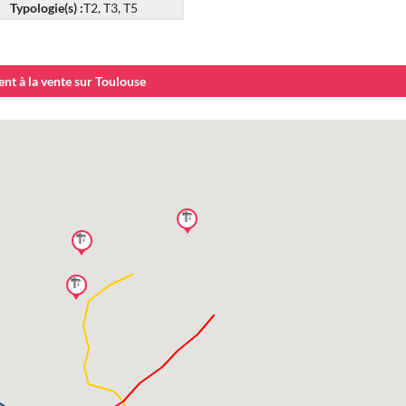
Typologie(s) :
T2, T3, T5
t à la vente sur Toulouse