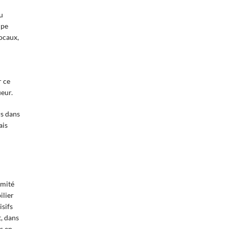
u
upe
locaux,
r ce
ueur.
rs dans
ais
imité
ilier
isifs
t, dans
es en