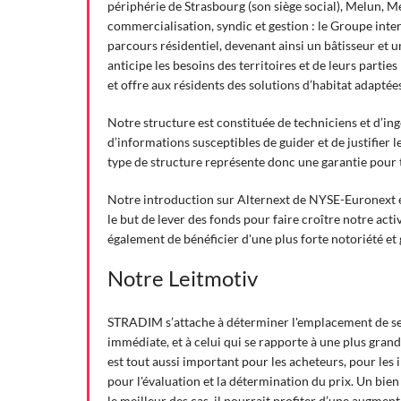
périphérie de Strasbourg (son siège social), Melun, 
commercialisation, syndic et gestion : le Groupe inter
parcours résidentiel, devenant ainsi un bâtisseur et u
anticipe les besoins des territoires et de leurs partie
et offre aux résidents des solutions d’habitat adaptée
Notre structure est constituée de techniciens et d’in
d’informations susceptibles de guider et de justifier l
type de structure représente donc une garantie pour t
Notre introduction sur Alternext de NYSE-Euronext en 
le but de lever des fonds pour faire croître notre acti
également de bénéficier d'une plus forte notoriété et 
Notre Leitmotiv
STRADIM s’attache à déterminer l'emplacement de ses
immédiate, et à celui qui se rapporte à une plus grand
est tout aussi important pour les acheteurs, pour les i
pour l'évaluation et la détermination du prix. Un bie
le meilleur des cas, il pourrait profiter d’une augment