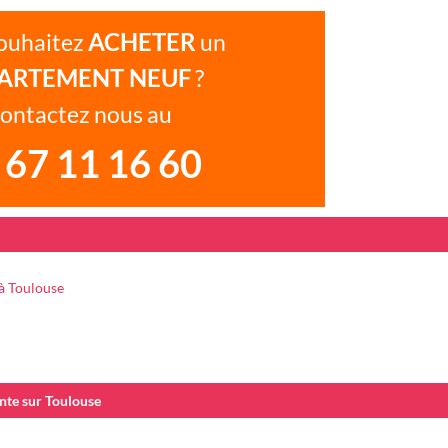
ACHETER
ouhaitez
un
ARTEMENT NEUF
?
ontactez nous au
 67 11 16 60
à Toulouse
nte sur Toulouse