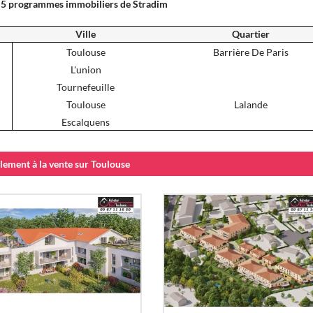
 5 programmes immobiliers de Stradim
Ville
Quartier
Toulouse
Barrière De Paris
L'union
Tournefeuille
Toulouse
Lalande
Escalquens
ement à la vente sur Toulouse