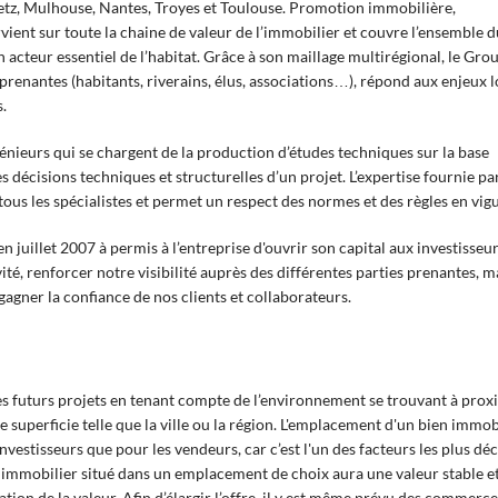
Metz, Mulhouse, Nantes, Troyes et Toulouse. Promotion immobilière,
vient sur toute la chaine de valeur de l’immobilier et couvre l’ensemble d
n acteur essentiel de l’habitat. Grâce à son maillage multirégional, le Gro
s prenantes (habitants, riverains, élus, associations…), répond aux enjeux 
s.
génieurs qui se chargent de la production d’études techniques sur la base
es décisions techniques et structurelles d’un projet. L’expertise fournie pa
ous les spécialistes et permet un respect des normes et des règles en vig
juillet 2007 à permis à l’entreprise d'ouvrir son capital aux investisseu
vité, renforcer notre visibilité auprès des différentes parties prenantes, m
gagner la confiance de nos clients et collaborateurs.
 futurs projets en tenant compte de l’environnement se trouvant à prox
e superficie telle que la ville ou la région. L'emplacement d'un bien immob
nvestisseurs que pour les vendeurs, car c’est l'un des facteurs les plus déc
n immobilier situé dans un emplacement de choix aura une valeur stable e
ation de la valeur. Afin d’élargir l’offre, il y est même prévu des commerc