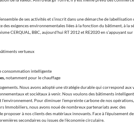
nsemble de ses activités et s’inscrit dans une démarche de labellisation 
ute des exigences environnementales liées à la fonction du bâtiment, à la s
rganisme CERQUAL, BBC, aujourd'hui RT 2012 et RE2020 en s’appuyant sur
 bâtiments vertueux
ne consommation intelligente
es,
notamment pour le chauffage
logements. Nous avons adopté une stratégie durable qui correspond aux 
nnementaux et sociétaux à venir. Nous voulons des bâtiments intelligent
nt l’environnement. Pour diminuer l’empreinte carbone de nos opérations,
urs Immobiliers, nous avons noué de nombreux partenariats avec des
de proposer à nos clients des matériaux innovants. Face à l’épuisement de
 premières secondaires ou issues de l’économie circulaire.