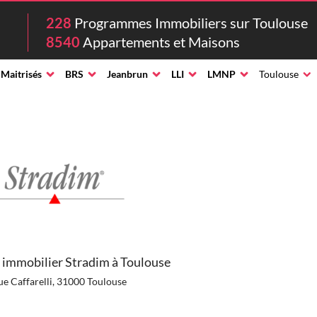
228
Programmes Immobiliers sur Toulouse
8540
Appartements et Maisons
 Maitrisés
BRS
Jeanbrun
LLI
LMNP
Toulouse
immobilier Stradim à Toulouse
ue Caffarelli, 31000 Toulouse