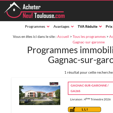
Programmes
Avantages
TVA Réduite
Prix
Vous en êtes ici dans le site :
Accueil
>
Tous les programmes
>
Ac
Gagnac-sur-garonne
Programmes immobili
Gagnac-sur-gar
1 résultat pour cette recherche
GAGNAC-SUR-GARONNE /
GA26S
ème
Livraison : 4
Trimestre 2026