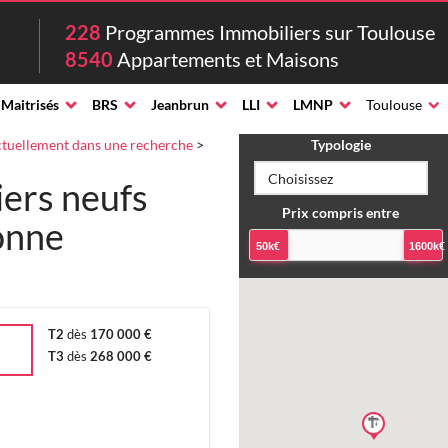
228
Programmes Immobiliers sur Toulouse
8540
Appartements et Maisons
 Maitrisés
BRS
Jeanbrun
LLI
LMNP
Toulouse
tuellement dans une recherche
>
Typologie
ers neufs
Prix compris entre
onne
50k€
1600k€
T2
dès
170 000 €
T3
dès
268 000 €