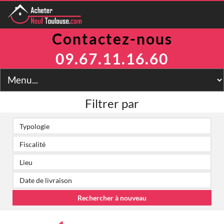
Contactez-nous
Programmes
Avantages
09.67.11.16.60
TVA Réduite
Prix Maitrisés
BRS
Jeanbrun
Filtrer par
LLI
LMNP
Toulouse
Financement
Simulateur
2
Prix m
Contact