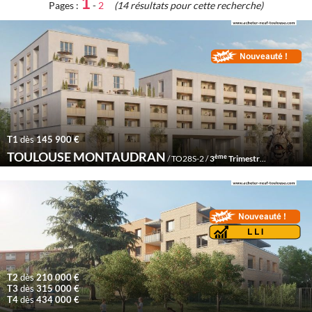
1
Pages :
-
2
(14 résultats pour cette recherche)
T1
dès
145 900 €
TOULOUSE MONTAUDRAN
ème
/ TO28S-2 /
3
Trimestre 2028
T2
dès
210 000 €
T3
dès
315 000 €
T4
dès
434 000 €