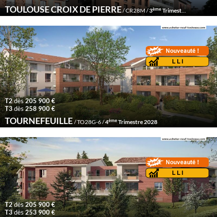
TOULOUSE CROIX DE PIERRE
ème
/ CR28M /
3
Trimestre 2028
T2
dès
205 900 €
T3
dès
258 900 €
TOURNEFEUILLE
ème
/ TO28G-6 /
4
Trimestre 2028
T2
dès
205 900 €
T3
dès
253 900 €