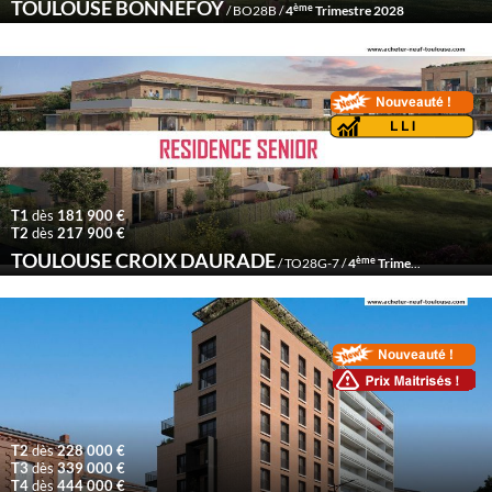
TOULOUSE BONNEFOY
ème
/ BO28B /
4
Trimestre 2028
T1
dès
181 900 €
T2
dès
217 900 €
TOULOUSE CROIX DAURADE
ème
/ TO28G-7 /
4
Trimestre 2028
T2
dès
228 000 €
T3
dès
339 000 €
T4
dès
444 000 €