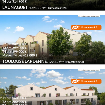
T4
dès
314 900 €
LAUNAGUET
nd
/ LA28G-2 /
2
Trimestre 2028
T2
dès
209 000 €
T3
dès
299 000 €
T4
dès
399 000 €
Maison T4
dès
419 000 €
TOULOUSE LARDENNE
ème
/ LA28L /
4
Trimestre 2028
T1
dès
160 000 €
T2
dès
200 000 €