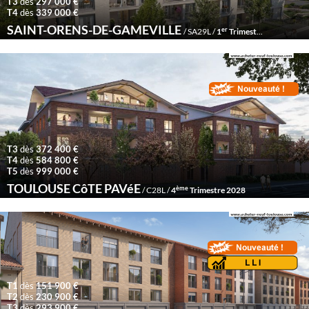
T3
dès
297 000 €
T4
dès
339 000 €
SAINT-ORENS-DE-GAMEVILLE
er
/ SA29L /
1
Trimestre 2029
T3
dès
372 400 €
T4
dès
584 800 €
T5
dès
999 000 €
TOULOUSE CôTE PAVéE
ème
/ C28L /
4
Trimestre 2028
T1
dès
151 900 €
T2
dès
230 900 €
T3
dès
293 900 €