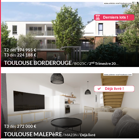
T2
dès
174 955 €
T3
dès
224 188 €
TOULOUSE BORDEROUGE
nd
/ BO25C /
2
Trimestre 2027
T3
dès
272 000 €
TOULOUSE MALEPèRE
/ MA23N /
Déjà livré