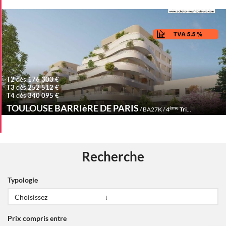
T2
dès
176 303 €
T3
dès
252 512 €
T4
dès
340 095 €
TOULOUSE BARRIèRE DE PARIS
ème
/ BA27K /
4
Trimestre 2027
Recherche
Typologie
Prix compris entre