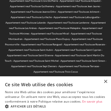
Appartement neuf Toulouse Croix De Pierre
-
Appartement neuf Toulouse Empalot
-
Appartement neuf Toulouse Guilhemery
-
Appartement neuf Toulouse Jean Jaures
-
Appartement neuf Toulouse Jeanne DArc
-
Appartement neuf Toulouse Jolimont
-
Appartement neuf Toulouse La Vache
-
Appartement neuf Toulouse Lafourguette
-
Appartement neuf Toulouse Lalande
-
Appartement neuf Toulouse Lardenne
-
Appartement
neuf Toulouse Les Arènes
-
Appartement neuf Toulouse Malepère
-
Appartement neuf
Toulouse Minimes
-
Appartement neuf Toulouse Mirail
-
Appartement neuf Toulouse
Montaudran
-
Appartement neuf Toulouse Place Dupuy
-
Appartement neuf Toulouse
Pouvourville
-
Appartement neuf Toulouse Rangueil
-
Appartement neuf Toulouse Roseraie
-
Appartement neuf Toulouse Saint Aubin
-
Appartement neuf Toulouse Saint Cyprien
-
Appartement neuf Toulouse Saint Etienne
-
Appartement neuf Toulouse Saint Martin Du
Touch
-
Appartement neuf Toulouse Saint Michel
-
Appartement neuf Toulouse Saint Simon
-
Appartement neuf Toulouse Sept Deniers
-
Appartement neuf Toulouse Terrasse
-
Appartement neuf Toulouse Trois Cocus
×
Ce site Web utilise des cookies
Notre site Web utilise des cookies pour améliorer l'expérience
© 2015-2026 Acheter-Neuf-Toulouse.com - Toute reproduction est
utilisateur. En utilisant notre site Web, vous acceptez tous les cookies
interdite —
Mentions légales
—
Politique de protection des données
conformément à notre Politique relative aux cookies.
En savoir plus
personnelles
AFFICHER LES DÉTAILS