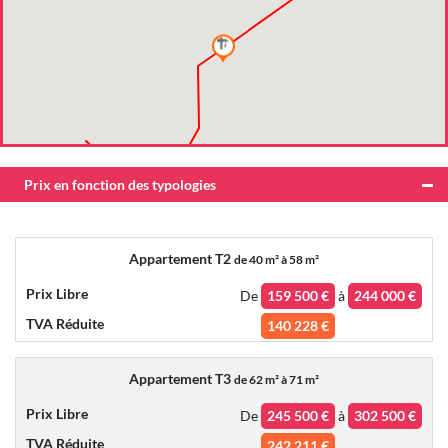
Prix en fonction des typologies
Appartement T2
de
40 m² à 58 m²
De
159 500 €
à
244 000 €
140 228 €
Appartement T3
de
62 m² à 71 m²
De
245 500 €
à
302 500 €
242 211 €