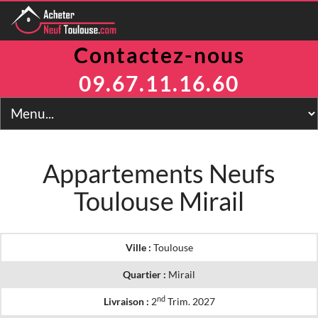
Contactez-nous
Programmes
Avantages
09.67.11.16.60
TVA Réduite
Prix Maitrisés
BRS
Jeanbrun
LLI
Appartements Neufs
LMNP
Toulouse Mirail
Toulouse
Financement
Simulateur
2
Prix m
Ville :
Toulouse
Contact
Quartier :
Mirail
nd
Livraison :
2
Trim. 2027