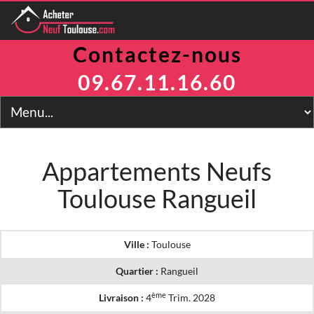
Contactez-nous
Programmes
Avantages
09.67.11.16.60
TVA Réduite
Prix Maitrisés
BRS
Jeanbrun
LLI
Appartements Neufs
LMNP
Toulouse Rangueil
Toulouse
Financement
Simulateur
2
Prix m
Ville :
Toulouse
Contact
Quartier :
Rangueil
ème
Livraison :
4
Trim. 2028