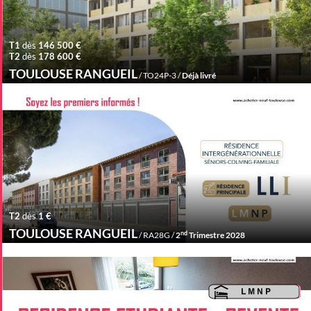
T1
dès
146 500 €
T2
dès
178 600 €
TOULOUSE RANGUEIL
/ TO24P-3 /
Déjà livré
T2
dès
1 €
TOULOUSE RANGUEIL
nd
/ RA28G /
2
Trimestre 2028