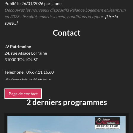
Publié le 26/01/2026 par Lionel
Découvrez les nouveaux dispositifs Relance Logement et Jeanbrun
en 2026 : fiscalité, amortissement, conditions et oppor
[Lire la
suite...]
Contact
LV Patrimoine
24, rue Alsace Lorraine
31000
TOULOUSE
Téléphone :
09.67.11.16.60
https://www.acheter-neuf-toulouse.com
Page de contact
2 derniers programmes