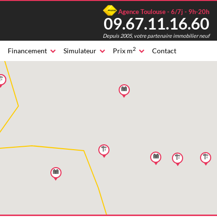
Agence Toulouse - 6/7j - 9h-20h
09.67.11.16.60
Depuis 2005, votre partenaire immobilier neuf
2
Financement
Simulateur
Prix m
Contact