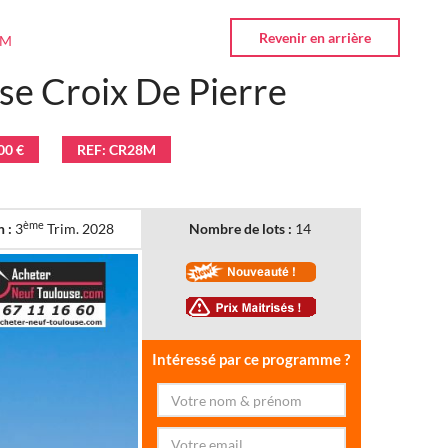
8M
e Croix De Pierre
00 €
REF: CR28M
ème
n :
3
Trim. 2028
Nombre de lots :
14
Intéressé par ce programme ?