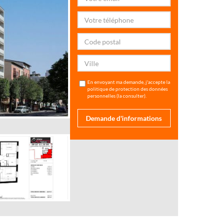
En envoyant ma demande, j'accepte la
politique de protection des données
personnelles (
la consulter
).