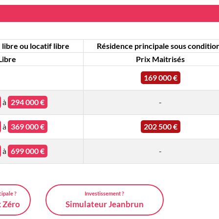
libre ou locatif libre
Résidence principale sous conditio
Libre
Prix Maitrisés
-
169 000 €
à
294 000 €
-
à
369 000 €
202 500 €
à
699 000 €
-
cipale ?
Investissement ?
x Zéro
Simulateur Jeanbrun