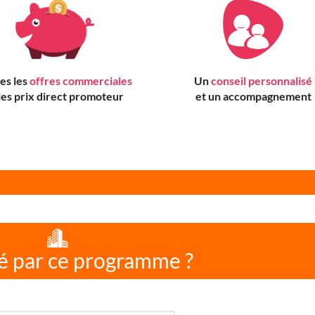
es les
offres commerciales
Un
conseil personnalisé
 les prix direct promoteur
et un accompagnement
é par ce programme ?