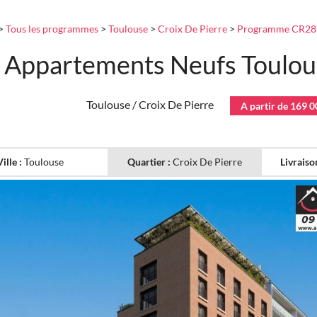
>
Tous les programmes
>
Toulouse
>
Croix De Pierre
>
Programme CR2
Appartements Neufs Toulous
Toulouse / Croix De Pierre
A partir de 169 0
Ville :
Toulouse
Quartier :
Croix De Pierre
Livraiso