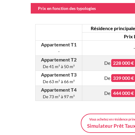
Prix en fonction des typologies
Résidence principale 
Prix 
Appartement T1
-
Appartement T2
De
228 000 €
De
41 m² à 50 m²
Appartement T3
De
339 000 €
De
63 m² à 66 m²
Appartement T4
De
444 000 €
De
73 m² à 97 m²
Vous achetez en résidence prin
Simulateur Prêt Tau